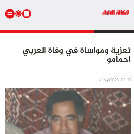
الرئيسية
تعزية ومواساة في وفاة العربي
أنشطة ملكية
احمامو
أنشطة برلمانية
أخبار وطنية
أخبار دولية
2026-02-19
الوكالة
سياسة
مجتمع
اقتصاد
رياضة
صحة
بيئة