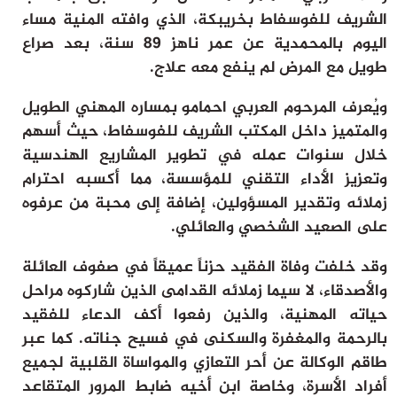
الشريف للفوسفاط بخريبكة، الذي وافته المنية مساء
اليوم بالمحمدية عن عمر ناهز 89 سنة، بعد صراع
طويل مع المرض لم ينفع معه علاج.
ويُعرف المرحوم العربي احمامو بمساره المهني الطويل
والمتميز داخل المكتب الشريف للفوسفاط، حيث أسهم
خلال سنوات عمله في تطوير المشاريع الهندسية
وتعزيز الأداء التقني للمؤسسة، مما أكسبه احترام
زملائه وتقدير المسؤولين، إضافة إلى محبة من عرفوه
على الصعيد الشخصي والعائلي.
وقد خلفت وفاة الفقيد حزناً عميقاً في صفوف العائلة
والأصدقاء، لا سيما زملائه القدامى الذين شاركوه مراحل
حياته المهنية، والذين رفعوا أكف الدعاء للفقيد
بالرحمة والمغفرة والسكنى في فسيح جناته. كما عبر
طاقم الوكالة عن أحر التعازي والمواساة القلبية لجميع
أفراد الأسرة، وخاصة ابن أخيه ضابط المرور المتقاعد