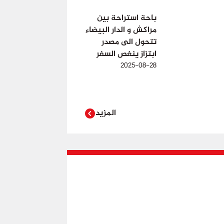
باحة استراحة بين
مراكش و الدار البيضاء
تتحول الى مصدر
ابتزاز ينغص السفر
2025-08-28
المزيد