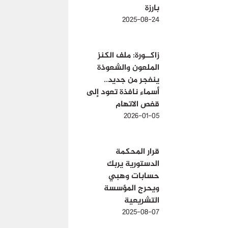
بارزة
2025-08-24
زاكــورة: ملف الكنز
الملعون والشعوذة
ينفجر من جديد..
أسماء نافذة تعود إلى
قفص الاتهام
2026-01-05
قرار المحكمة
الدستورية يربك
حسابات وهبي
ويحرج المؤسسة
التشريعية
2025-08-07