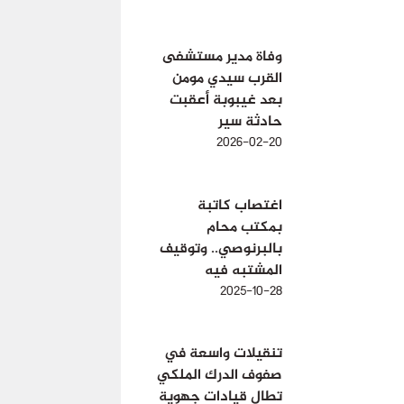
وفاة مدير مستشفى
القرب سيدي مومن
بعد غيبوبة أعقبت
حادثة سير
2026-02-20
اغتصاب كاتبة
بمكتب محام
بالبرنوصي.. وتوقيف
المشتبه فيه
2025-10-28
تنقيلات واسعة في
صفوف الدرك الملكي
تطال قيادات جهوية