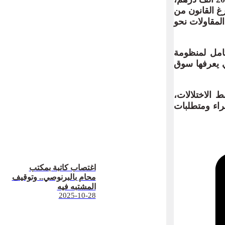
غ القانون من
المقاولات نحو
امل لمنظومة
ي يعرفها سوق
 الاختلالات،
راء ومتطلبات
اغتصاب كاتبة بمكتب
محام بالبرنوصي.. وتوقيف
المشتبه فيه
2025-10-28