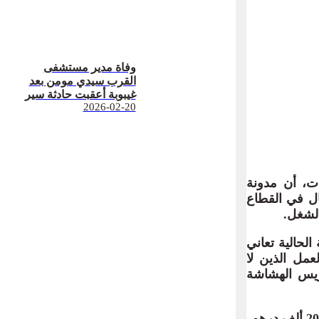
وفاة مدير مستشفى
القرب سيدي مومن بعد
غيبوبة أعقبت حادثة سير
2026-02-20
ات، أن مدونة
ال في القطاع
لشغل.
لحالية تعاني
مل الذين لا
ريس الهشاشة
وأشار السكوري إلى أن الغرامات المعتمدة حاليا، والتي لا تتجاوز في بعض المخالفات 20 ألف درهم،