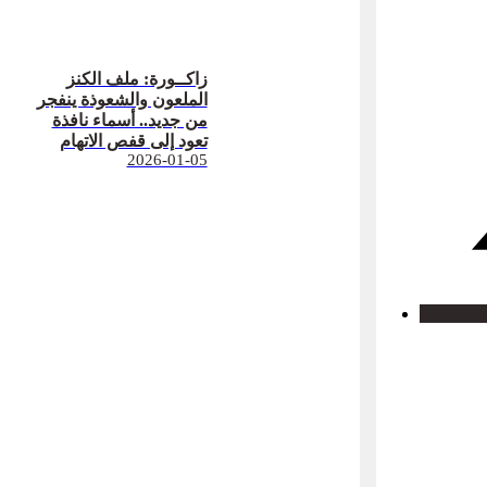
زاكــورة: ملف الكنز
الملعون والشعوذة ينفجر
من جديد.. أسماء نافذة
تعود إلى قفص الاتهام
2026-01-05