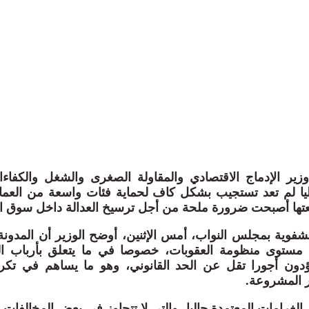
ير الإدماج الاقتصادي والمقاولة الصغرى والشغل والكفاء
ليا لم تعد تستجيب بشكل كاف لحماية فئات واسعة من العم
عتها أصبحت ضرورة ملحة من أجل ترسيخ العدالة داخل سوق ا
شفوية بمجلس النواب، أمس الإثنين، أوضح الوزير أن المدونة ا
وى منظومة العقوبات، خصوصا في ما يتعلق بأرباب الع
ؤدون أجورا تقل عن الحد القانوني، وهو ما يساهم في تك
 المشروعة.