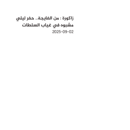
زاكورة : من الفايجة.. حفر ليلي
مشبوه في غياب السلطات
2025-09-02