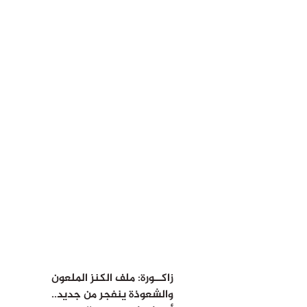
زاكــورة: ملف الكنز الملعون
والشعوذة ينفجر من جديد..