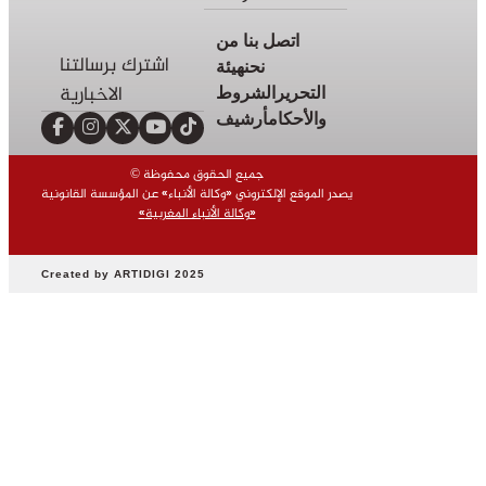
اقتصاد
اتصل بنا
من
رياضة
اشترك برسالتنا
نحن
هيئة
صحة
الاخبارية
التحرير
الشروط
بيئة
والأحكام
أرشيف
ثقافة
© جميع الحقوق محفوظة
وفن
يصدر الموقع الإلكتروني «وكالة الأنباء» عن المؤسسة القانونية
«وكالة الأنباء المغربية»
منوعات
أرشيف
Created by ARTIDIGI 2025