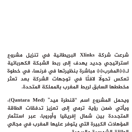
ثقافة وفن
منوعات
أرشيف
شرعت شركة Xlinks البريطانية في تنزيل مشروع
استراتيجي جديد يهدف إلى ربط الشبكة الكهربائية
لـ**المغرب** مباشرة بنظيرتها في فرنسا، في خطوة
تعكس تحولًا لافتًا في توجهات الشركة بعد تعثر
مخططها السابق لربط المغرب بالمملكة المتحدة.
ويحمل المشروع اسم
“قنطرة ميد” (Qantara Med)
،
ويأتي ضمن رؤية ترمي إلى تعزيز تدفقات الطاقة
المتجددة بين شمال إفريقيا وأوروبا، عبر استثمار
المؤهلات الكبيرة التي يتوفر عليها المغرب في مجالي