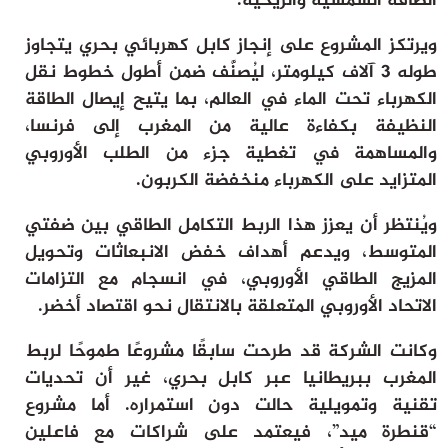
الطاقة الشمسية والريحية.
ويرتكز المشروع على إنجاز كابل كهربائي بحري يتجاوز
طوله 3 آلاف كيلومتر، ليُصنَّف ضمن أطول خطوط نقل
الكهرباء تحت الماء في العالم، بما يتيح إيصال الطاقة
النظيفة بكفاءة عالية من المغرب إلى فرنسا،
والمساهمة في تغطية جزء من الطلب الأوروبي
المتزايد على الكهرباء منخفضة الكربون.
ويُنتظر أن يعزز هذا الربط التكامل الطاقي بين ضفتي
المتوسط، ويدعم أهداف خفض الانبعاثات وتحويل
المزيج الطاقي الأوروبي، في انسجام مع التزامات
الاتحاد الأوروبي
المتعلقة بالانتقال نحو اقتصاد أخضر.
وكانت الشركة قد طرحت سابقًا مشروعًا طموحًا لربط
المغرب ببريطانيا عبر كابل بحري، غير أن تحديات
تقنية وتمويلية حالت دون استمراره. أما مشروع
“قنطرة ميد”، فيعتمد على شراكات مع فاعلين