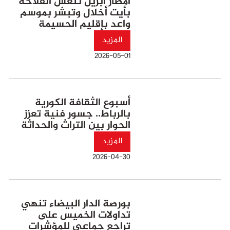
أمطار أبريل تنعش الفلاحة
بأيت أخلال وتبشر بموسم
واعد بإقليم الحسيمة
المزيد
2026-05-01
أسبوع الثقافة الكورية
بالرباط.. جسور فنية تعزز
الحوار بين التراث والحداثة
المزيد
2026-04-30
بورصة الدار البيضاء تنهي
تداولات الخميس على
تراجع جماعي للمؤشرات