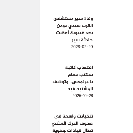
وفاة مدير مستشفى
القرب سيدي مومن
بعد غيبوبة أعقبت
حادثة سير
2026-02-20
اغتصاب كاتبة
بمكتب محام
بالبرنوصي.. وتوقيف
المشتبه فيه
2025-10-28
تنقيلات واسعة في
صفوف الدرك الملكي
تطال قيادات جهوية