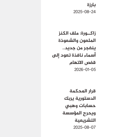
بارزة
2025-08-24
زاكــورة: ملف الكنز
الملعون والشعوذة
ينفجر من جديد..
أسماء نافذة تعود إلى
قفص الاتهام
2026-01-05
قرار المحكمة
الدستورية يربك
حسابات وهبي
ويحرج المؤسسة
التشريعية
2025-08-07