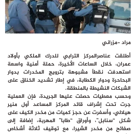
ثقافة وفن
منوعات
أرشيف
مراد -مزراني
أطلقت عناصرالمركز الترابي للدرك الملكي بأولاد
عمران، خلال الساعات الأخيرة، حملة أمنية واسعة
استهدفت نقطاً مشبوهة بترويج المخدرات بدوار
البحاحرة ودوار الكطابة، في إطار تشديد الخناق على
الشبكات النشيطة بالمنطقة.
وحسب معطيات حصلت عليها الجريدة، فإن العملية
جرت تحت إشراف قائد المركز المساعد أول منير
هيلالي، وأسفرت عن حجز كميات من مخدر الكيف على
شكل “سنابل”، وأوراق “طابا” المهربة، إضافة إلى
صفائح من مخدر الشيرا، مع توقيف ثلاثة أشخاص