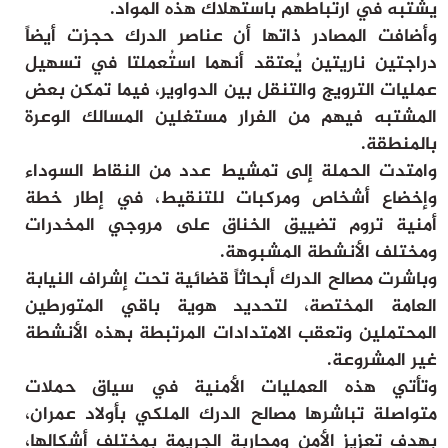
يشتبه في ارتباطهم باستهلاك هذه المواد.
وأضافت المصادر ذاتها أن عناصر الدرك حجزت أيضاً
دراجتين ناريتين يُعتقد أنهما استُعملتا في تسهيل
عمليات الترويج والتنقل بين الدواوير، فيما تمكن بعض
المشتبه فيهم من الفرار مستغلين المسالك الوعرة
بالمنطقة.
وامتدت الحملة إلى تمشيط عدد من النقاط السوداء
وإخضاع أشخاص ومركبات للتنقيط، في إطار خطة
أمنية تروم تضييق الخناق على مروجي المخدرات
ومختلف الأنشطة المشبوهة.
وباشرت مصالح الدرك أبحاثاً قضائية تحت إشراف النيابة
العامة المختصة، لتحديد هوية باقي المتورطين
المحتملين وتعقب الامتدادات المرتبطة بهذه الأنشطة
غير المشروعة.
وتأتي هذه العمليات الأمنية في سياق حملات
متواصلة تباشرها مصالح الدرك الملكي بأولاد عمران،
بهدف تعزيز الأمن ومحاربة الجريمة بمختلف أشكالها،