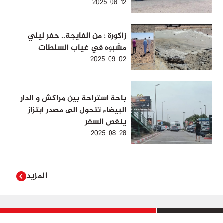
2025-08-12
زاكورة : من الفايجة.. حفر ليلي
مشبوه في غياب السلطات
2025-09-02
باحة استراحة بين مراكش و الدار
البيضاء تتحول الى مصدر ابتزاز
ينغص السفر
2025-08-28
المزيد