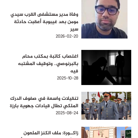
وفاة مدير مستشفى القرب سيدي
مومن بعد غيبوبة أعقبت حادثة
سير
2026-02-20
اغتصاب كاتبة بمكتب محام
بالبرنوصي.. وتوقيف المشتبه
فيه
2025-10-28
تنقيلات واسعة في صفوف الدرك
الملكي تطال قيادات جهوية بارزة
2025-08-24
زاكــورة: ملف الكنز الملعون