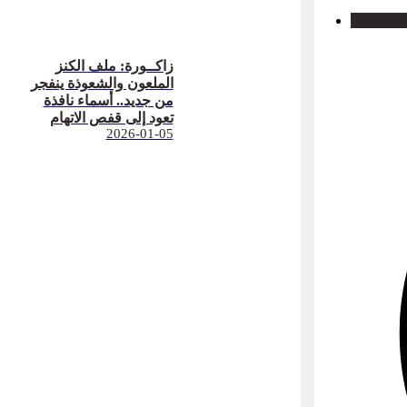
زاكــورة: ملف الكنز
الملعون والشعوذة ينفجر
من جديد.. أسماء نافذة
تعود إلى قفص الاتهام
2026-01-05