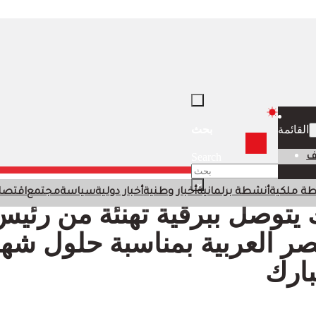
بحث
القائمة
Search
ف
×
ة ملكية
أنشطة برلمانية
أخبار وطنية
أخبار دولية
سياسة
مجتمع
اقتصا
ك يتوصل ببرقية تهنئة من رئي
ر العربية بمناسبة حلول شه
ارك