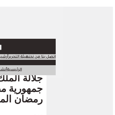
اتصل بنا
من نحن
هيئة التحرير
أرشي
الرئيسية
أنشط
جلالة المل
جمهورية مص
رمضان المب