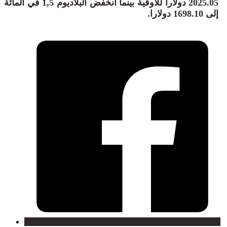
2025.05 دولارا للأوقية بينما انخفض البلاديوم 1,5 في المائة
إلى 1698.‌10 دولارا.