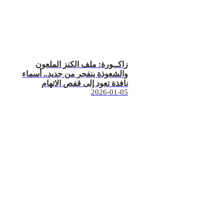
زاكــورة: ملف الكنز الملعون
والشعوذة ينفجر من جديد.. أسماء
نافذة تعود إلى قفص الاتهام
2026-01-05