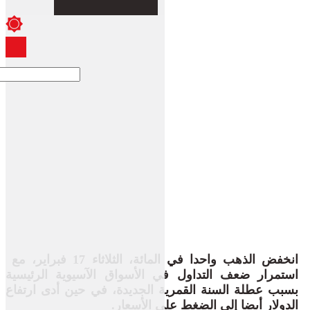
انخفض الذهب واحدا في المائة، الثلاثاء 17 فبراير، مع ​
استمرار ضعف التداول في الأسواق الآسيوية الرئيسية
بسبب عطلة السنة ‌القمرية ​الجديدة، في حين أدى ارتفاع
الدولار أيضا إلى الضغط على الأسعار.