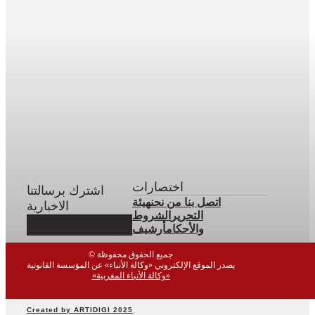
اختصارات
اشترك برسالتنا
اتصل بنا
من نحن
هيئة
الاخبارية
التحرير
الشروط
والأحكام
أرشيف
© جميع الحقوق محفوظة
يصدر الموقع الإلكتروني «وكالة الأنباء» عن المؤسسة القانونية
«وكالة الأنباء المغربية»
Created by ARTIDIGI 2025