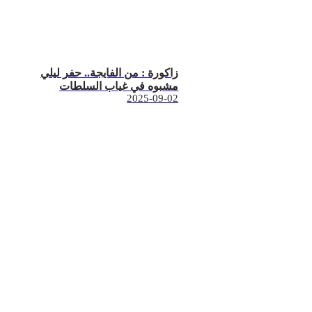
زاكورة : من الفايجة.. حفر ليلي
مشبوه في غياب السلطات
2025-09-02