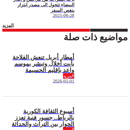
البيضاء تتحول الى مصدر ابتزاز
ينغص السفر
2025-08-28
المزيد
مواضيع ذات صلة
أمطار أبريل تنعش الفلاحة
بأيت أخلال وتبشر بموسم
واعد بإقليم الحسيمة
المزيد
2026-05-01
أسبوع الثقافة الكورية
بالرباط.. جسور فنية تعزز
الحوار بين التراث والحداثة
المزيد