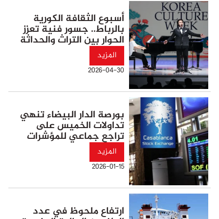
أسبوع الثقافة الكورية
بالرباط.. جسور فنية تعزز
الحوار بين التراث والحداثة
المزيد
2026-04-30
بورصة الدار البيضاء تنهي
تداولات الخميس على
تراجع جماعي للمؤشرات
المزيد
2026-01-15
ارتفاع ملحوظ في عدد