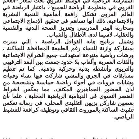
الممارسة الرياضية في الوسط القروي تحت شعار “العالم
القروي في منظومة الرياضة للجميع”، باعتبار الرياضة في
العالم القروي تشكل رافعة أساسية للتنمية البشرية
والاجتماعية، ذلك أنها تساهم في تحقيق الإدماج الاجتماعي
ومحاربة الهدر المدرسي وتعزيز الصحة البدنية والنفسية
والعقلية، لاسيما لدى الأطفال والشباب.
وشمل برنامج هاته القوافل الرياضية ، التي تميزت
بمشاركة وازنة للنساء رغم الطبيعة المحافظة للساكنة ،
ورشات رياضية متنوعة استهدفت جميع الشرائح الاجتماعية
والفئات العمرية وألعاب بلا حدود جمعت بين البعد الترفيهي
والتربوي وأنشطة بدنية وحركية وذهنية. كما تم تنظيم
مسابقات في الجري والمشي شاركت فيها نساء وفتيات
وشابات قرويات في أجواء رياضية حماسية وتشجيعية من
لدن الحضور الجماهيري المكثف، مما يعكس انخراط
العنصر النسوي في الدينامية الرياضية المحلية ، علما بأن
بعضهن شاركن بزيهن التقليدي المحلي، في رسالة تعكس
تشبث الساكنة بالموروث الثقافي وتوظيفه كرافعة للتنشيط
الرياضي.