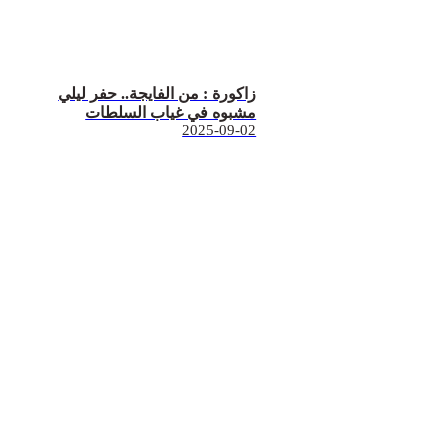
زاكورة : من الفايجة.. حفر ليلي
مشبوه في غياب السلطات
2025-09-02