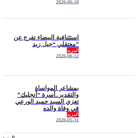
2026-06-18
استئنافية البيضاء تفرج عن
معتقلي “جيل زيد”
المزيد
2026-06-12
بمشاعر المواساة
والتقدير..أسرة “أنجليك”
تعزي السيد حميد الورعي
في وفاة والده
المزيد
2026-05-31
المزيد