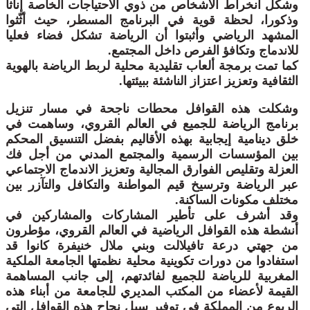
وشكل انخراط الأشخاص من ذوي الاحتياجات الخاصة إناثا
وذكورا، لحظة قوية في البرنامج المسطر، حيث أثّثوا
المشهد الرياضي وأثبتوا أن الرياضة تشكل فضاء فعليا
للاندماج وتكافؤ الفرص داخل المجتمع.
كما تمت برمجة ألعاب تقليدية محلية لربط الرياضة بالهوية
الثقافية وتعزيز اعتزاز الناشئة ببيئتها.
وشكلت هذه القوافل محطات ناجحة في مسار تنزيل
برنامج الرياضة للجميع في العالم القروي، وساهمت في
خلق دينامية إيجابية بهذه الأقاليم بفضل التنسيق المحكم
بين المؤسسات الرسمية والمجتمع المدني من أجل فك
العزلة وتقليص الفوارق المجالية وتعزيز الاندماج الاجتماعي
عبر الرياضة وترسيخ قيم المواطنة والتكافل والتآزر بين
مختلف مكونات الساكنة.
وقد أشرف على تأطير المشاركات والمشاركين في
أنشطة هذه القوافل الرياضية في العالم القروي، مؤطرون
من جهتي درعة تافيلالت وبني ملال خنيفرة كانوا قد
استفادوا من دورات تكوينية محلية نظمتها الجامعة الملكية
المغربية للرياضة للجميع لفائدتهم، إلى جانب المساهمة
القيمة لأعضاء من المكتب المديري للجامعة من أبناء هذه
الربوع من المملكة في توفير سبل نجاح هذه القوافل التي