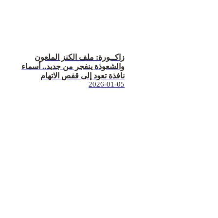
زاكــورة: ملف الكنز الملعون
والشعوذة ينفجر من جديد.. أسماء
نافذة تعود إلى قفص الاتهام
2026-01-05