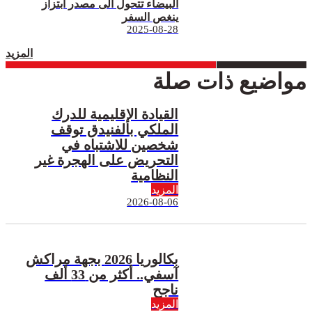
البيضاء تتحول الى مصدر ابتزاز
ينغص السفر
2025-08-28
المزيد
مواضيع ذات صلة
القيادة الإقليمية للدرك
الملكي بالفنيدق توقف
شخصين للاشتباه في
التحريض على الهجرة غير
النظامية
المزيد
2026-08-06
بكالوريا 2026 بجهة مراكش
آسفي.. أكثر من 33 ألف
ناجح
المزيد