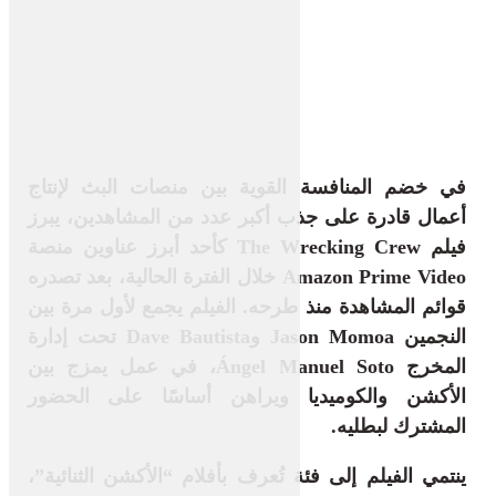
في خضم المنافسة القوية بين منصات البث لإنتاج
أعمال قادرة على جذب أكبر عدد من المشاهدين، يبرز
فيلم
The Wrecking Crew
كأحد أبرز عناوين منصة
Amazon Prime Video خلال الفترة الحالية، بعد تصدره
قوائم المشاهدة منذ طرحه. الفيلم يجمع لأول مرة بين
النجمين Jason Momoa وDave Bautista تحت إدارة
المخرج Ángel Manuel Soto، في عمل يمزج بين
الأكشن والكوميديا ويراهن أساسًا على الحضور
المشترك لبطليه.
ينتمي الفيلم إلى فئة تُعرف بأفلام “الأكشن الثنائية”،