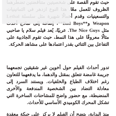
حيث تقوم القصة على شخصيتين متناقضتين تضطرهما
الظروف للعمل معًا. هذا النوع ازدهر في الثمانينيات
والتسعينيات وقدم أعمالًا شهيرة مثل سلسلة
Lethal
Weapon
و**Bad Boys**، إضافة إلى نماذج أحدث
مثل
The Nice Guys
. عربيًا، يُعد فيلم
سلام يا صاحبي
مثالًا معروفًا على هذا النمط، حيث تقوم الجاذبية على
التفاعل بين الثنائي بقدر اعتمادها على مشاهد الحركة.
تدور أحداث الفيلم حول أخوين غير شقيقين تجمعهما
جريمة غامضة تتعلق بمقتل والدهما، ما يدفعهما للتعاون
رغم اختلاف الطباع والخلفيات. ويستند السرد إلى
معادلة التضاد بين الشخصية المندفعة والأخرى
المنضبطة، مع حضور واضح للمشاحنات الساخرة التي
تشكل المحرك الكوميدي الأساسي للأحداث.
منذ البداية، يتضح أن الفيلم لا يركز على حبكة معقدة