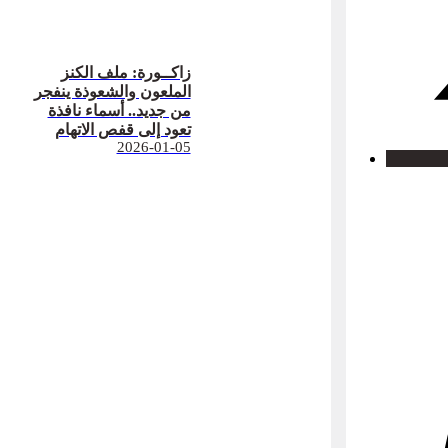
زاكــورة: ملف الكنز
الملعون والشعوذة ينفجر
من جديد.. أسماء نافذة
تعود إلى قفص الاتهام
2026-01-05