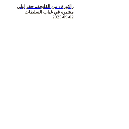
زاكورة : من الفايجة.. حفر ليلي
مشبوه في غياب السلطات
2025-09-02