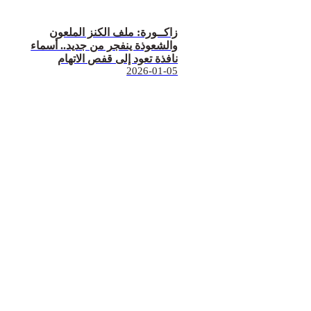
زاكــورة: ملف الكنز الملعون
والشعوذة ينفجر من جديد.. أسماء
نافذة تعود إلى قفص الاتهام
2026-01-05