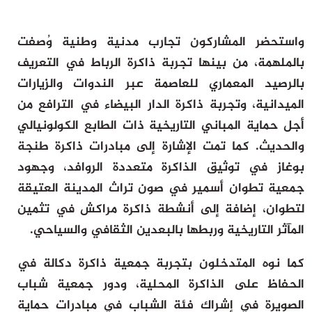
واستحضر المشاركون تجارب مدنية وطنية وُصفت
بالملهمة، من بينها تجربة ذاكرة الرباط في التعريف
بالرصيد المعماري للعاصمة عبر الندوات والزيارات
الميدانية، وتجربة ذاكرة الدار البيضاء في الترافع من
أجل حماية المباني التاريخية ذات الطابع الكولونيالي
والحديث. كما تمت الإشارة إلى مبادرات ذاكرة طنجة
بوغاز في توثيق الذاكرة متعددة الروافد، وجهود
جمعية تطوان أسمير في صون تراث المدينة العتيقة
لتطوان، إضافة إلى أنشطة ذاكرة مراكش في تثمين
المآثر التاريخية وربطها بالبعدين الثقافي والسياحي.
كما نوه المتدخلون بتجربة جمعية ذاكرة دكالة في
الحفاظ على الذاكرة المحلية، ودور جمعية شباب
الصويرة في إشراك فئة الشباب في مبادرات حماية