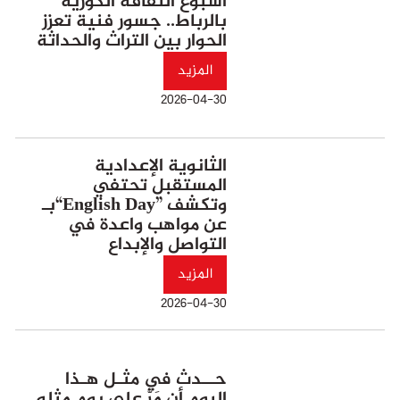
أسبوع الثقافة الكورية
بالرباط.. جسور فنية تعزز
الحوار بين التراث والحداثة
المزيد
2026-04-30
الثانوية الإعدادية
المستقبل تحتفي
بـ“English Day” وتكشف
عن مواهب واعدة في
التواصل والإبداع
المزيد
2026-04-30
حــدث في مثـل هـذا
اليوم أن مَرَّ علي يوم مثله