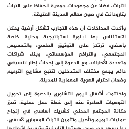
التراث، فضلا عن مجهودات جمعية الحفاظ على التراث
بتارودانت في صون معالم المدينة العتيقة.
وأكدت المداخلات أن هذه التجارب تشكل أرضية يمكن
الاستئناس بها لبلورة استراتيجية محلية خاصة
بآسفي، ترتكز على التوثيق العلمي، والتحسيس
المجتمعي، والترافع المؤسساتي، وبناء شراكات
متعددة الأطراف، مع الدعوة إلى إحداث إطار تنسيقي
دائم يجمع مختلف المتدخلين لتتبع مشاريع الترميم
وضمان احترام الهوية المعمارية للمدينة.
واختتمت أشغال اليوم التشاوري بالدعوة إلى تحويل
التوصيات الصادرة عنه إلى خطة عمل عملية، تعزز
مكانة المجتمع المدني كشريك أساسي في إنجاح
عمليات ترميم وتأهيل وتثمين التراث المعماري لآسفي،
بما يسهم في صون هويتها التاريخية وترسيخ إشعاعها