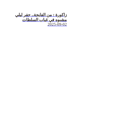
زاكورة : من الفايجة.. حفر ليلي
مشبوه في غياب السلطات
2025-09-02