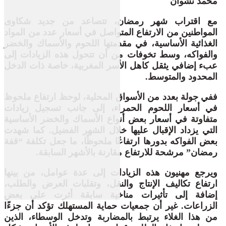
محمد نشوان
مع اقتراب شهر رمضان، تتصاعد من جديد شكاوى
المواطنين من الارتفاع المتواصل في أسعار عدد من المواد
الغذائية الأساسية، في مقدمتها اللحوم والأسماك والخضر
والفواكه، وسط تخوفات من أن تتحول هذه الزيادات إلى
عبء إضافي يثقل كاهل الأسر المغربية، خاصة ذات الدخل
المحدود والمتوسط.
ففي جولة بعدد من الأسواق المحلية، لوحظ ارتفاع ملحوظ
في أسعار اللحوم الحمراء، إلى جانب تسجيل زيادات
متفاوتة في أسعار بعض أنواع الأسماك والخضر الأساسية
التي يزداد الإقبال عليها خلال الشهر الفضيل. كما شهدت
بعض الفواكه بدورها ارتفاعًا ملحوظًا، ما جعل تكلفة “قفة
رمضان” مرشحة للارتفاع مقارنة بالأشهر السابقة.
ويرجع مهنيون هذه الزيادات إلى عدة عوامل، من بينها
ارتفاع تكاليف الإنتاج والنقل، وتقلبات العرض والطلب،
إضافة إلى تأثيرات مناخية سابقة أثرت على بعض
الزراعات. غير أن جمعيات حماية المستهلك تؤكد أن جزءًا
من هذا الغلاء يرتبط بالمضاربة وتدخل الوسطاء، الذين