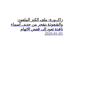
زاكــورة: ملف الكنز الملعون
والشعوذة ينفجر من جديد.. أسماء
نافذة تعود إلى قفص الاتهام
2026-01-05