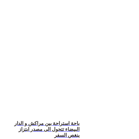
باحة استراحة بين مراكش و الدار
البيضاء تتحول الى مصدر ابتزاز
ينغص السفر