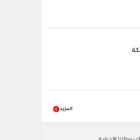
كة
المزيد
 برسالتنا الاخبارية