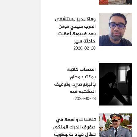
وفاة مدير مستشفى
القرب سيدي مومن
بعد غيبوبة أعقبت
حادثة سير
2026-02-20
اغتصاب كاتبة
بمكتب محام
بالبرنوصي.. وتوقيف
المشتبه فيه
2025-10-28
تنقيلات واسعة في
صفوف الدرك الملكي
تطال قيادات جهوية