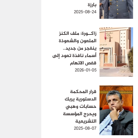
بارزة
2025-08-24
زاكــورة: ملف الكنز
الملعون والشعوذة
ينفجر من جديد..
أسماء نافذة تعود إلى
قفص الاتهام
2026-01-05
قرار المحكمة
الدستورية يربك
حسابات وهبي
ويحرج المؤسسة
التشريعية
2025-08-07