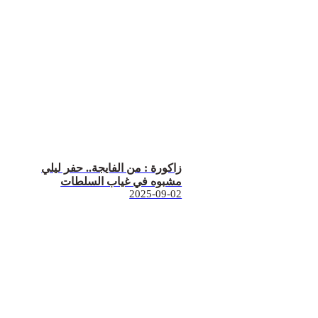
زاكورة : من الفايجة.. حفر ليلي
مشبوه في غياب السلطات
2025-09-02