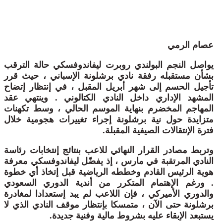
عصام الرمي
يواصل النجم البولندي روبرت ليفاندوفسكي حالة الترقب
بشأن مستقبله رفقة نادي برشلونة الإسباني ، حيث قرر
تأجيل الحسم إلى شهر أبريل المقبل ، في إنتظار إتضاح
المشهد الإداري داخل النادي الكتالوني . وينتهي عقد
المهاجم المخضرم بنهاية الموسم الحالي ، وسط تكهنات
متزايدة حول نية برشلونة إجراء تغييرات هجومية خلال
فترة الإنتقالات الصيفية المقبلة.
وتربط مصادر القرار النهائي للاعب بنتائج إنتخابات رئاسة
النادي المرتقبة في مارس ، إذ يفضّل ليفاندوفسكي معرفة
هوية الرئيس القادم وخططه الرياضية قبل إتخاذ أي خطوة
. ورغم الإهتمام المتكرر من أندية الدوري السعودي
والدوري الأميركي ، فإن اللاعب لم يبد إستعدادا لمغادرة
برشلونة حتى الآن ، متمسكا بإنتظار موقف النادي الذي لا
يستبعد الإبقاء عليه بشروط مالية وفنية جديدة.