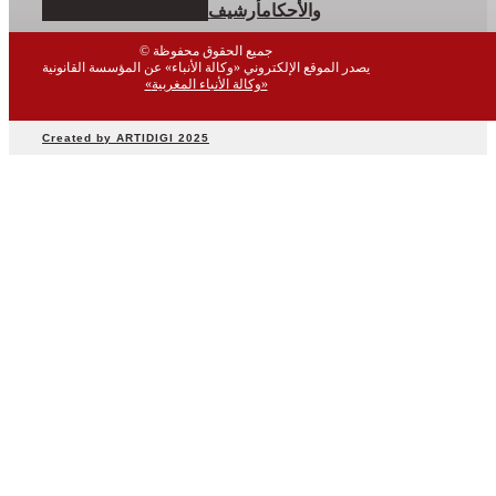
والأحكام
أرشيف
مجتمع
اقتصاد
© جميع الحقوق محفوظة
يصدر الموقع الإلكتروني «وكالة الأنباء» عن المؤسسة القانونية
رياضة
«وكالة الأنباء المغربية»
صحة
بيئة
Created by ARTIDIGI 2025
ثقافة
وفن
منوعات
أرشيف