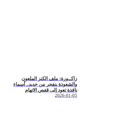
زاكــورة: ملف الكنز الملعون
والشعوذة ينفجر من جديد.. أسماء
نافذة تعود إلى قفص الاتهام
2026-01-05