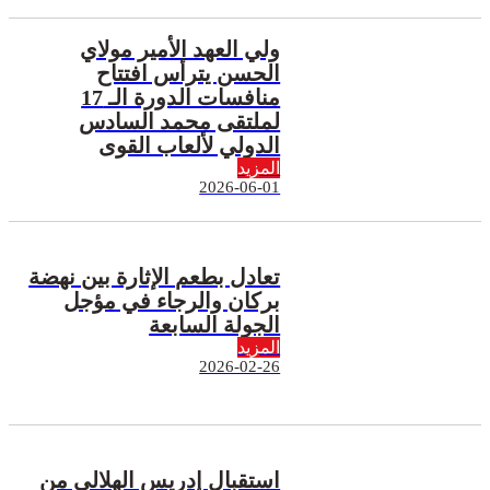
ولي العهد الأمير مولاي
الحسن يترأس افتتاح
منافسات الدورة الـ 17
لملتقى محمد السادس
الدولي لألعاب القوى
المزيد
2026-06-01
تعادل بطعم الإثارة بين نهضة
بركان والرجاء في مؤجل
الجولة السابعة
المزيد
2026-02-26
استقبال إدريس الهلالي من