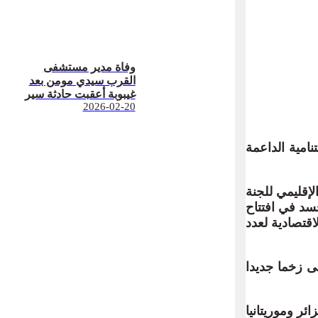
وفاة مدير مستشفى
القرب سيدي مومن بعد
غيبوبة أعقبت حادثة سير
2026-02-20
لدولية المتنامية الداعمة
لإقليمي للجنة
تجسد في افتتاح
اقتصادية لعدد
 2797 سنة 2025، معتبرا أنه أضفى زخما جديدا
ر وموريتانيا