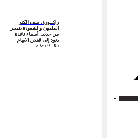
زاكــورة: ملف الكنز
الملعون والشعوذة ينفجر
من جديد.. أسماء نافذة
تعود إلى قفص الاتهام
2026-01-05