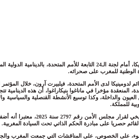
أشادت كومنولث دومينيكا، أمام لجنة الـ24 التابعة للأمم المتحدة، بالدينامية ا
دة الوطنية للمغرب على صحرائه.
ئم لدومينيكا لدى الأمم المتحدة، فيلبيرت آرون، خلال المؤتمر ا
المتحدة، المنعقدة مؤخرا في ماناغوا بنيكاراغوا، أن هذه الدينامية ت
عيون والداخلة، وكذا توسيع الأنشطة القنصلية والسياسية وال
بية للمملكة.
كما أشاد بالاعتماد التاريخي لقرار مجلس الأمن رقم
قائم حصريا على مبادرة الحكم الذاتي تحت السيادة المغربية.
ء، على الخصوص، على المناقشات التي جمعت المغرب والجزائ