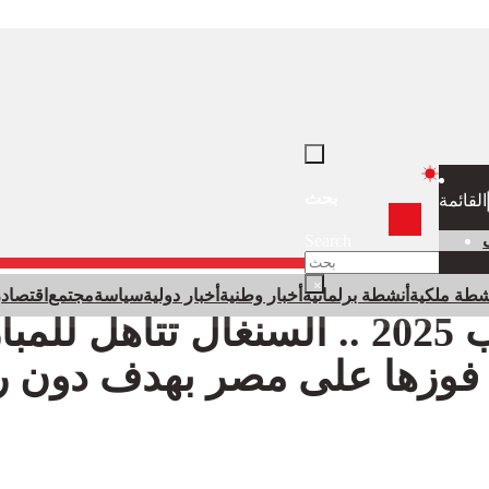
بحث
القائمة
Search
×
شطة ملكية
أنشطة برلمانية
أخبار وطنية
أخبار دولية
سياسة
مجتمع
اقتصاد
ر
كان المغرب 2025 .. السنغال تتأهل للم
عد فوزها على مصر بهدف دون ر