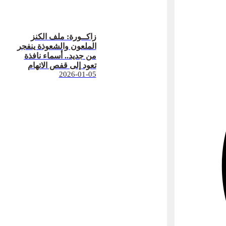
زاكــورة: ملف الكنز
الملعون والشعوذة ينفجر
من جديد.. أسماء نافذة
تعود إلى قفص الاتهام
2026-01-05