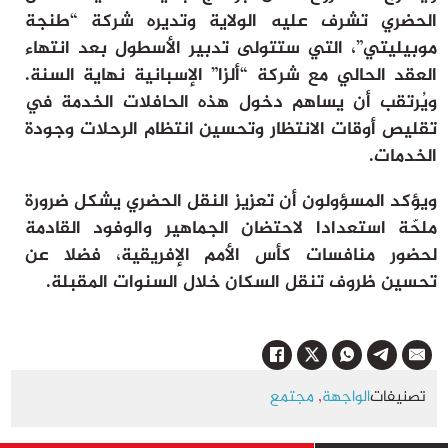
الحضري تشرف عليه الولاية وتديره شركة “طنجة
موبيليتي”، التي ستتولى تدبير الأسطول بعد انتهاء
العقد الحالي مع شركة “ألزا” الإسبانية نهاية السنة.
ويُرتقب أن يساهم دخول هذه الحافلات الخدمة في
تقليص أوقات الانتظار وتحسين انتظام الرحلات وجودة
الخدمات.
ويؤكد المسؤولون أن تعزيز النقل الحضري يشكل ضرورة
ملحّة استعدادا لاحتضان الجماهير والوفود القادمة
لحضور منافسات كأس الأمم الإفريقية، فضلا عن
تحسين ظروف تنقل السكان خلال السنوات المقبلة.
تصنيفات
الواجهة
,
مجتمع