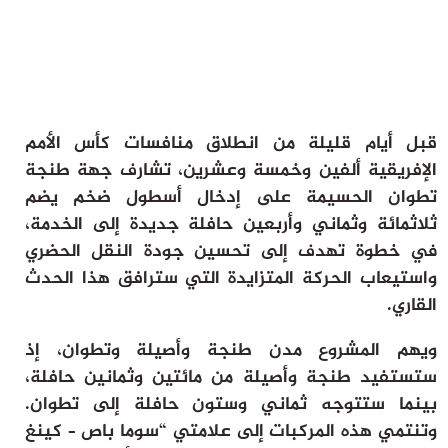
ثقافة وفن
منوعات
أرشيف
قبل أيام قليلة من انطلاق منافسات كأس الأمم
الإفريقية ألفين وخمسة وعشرين، تشارف جهة طنجة
تطوان الحسيمة على إدخال أسطول ضخم يضم
ثلاثمائة وثماني وأربعين حافلة جديدة إلى الخدمة،
في خطوة تهدف إلى تحسين جودة النقل الحضري
واستيعاب الحركة المتزايدة التي سترافق هذا الحدث
القاري.
ويهم المشروع مدن طنجة وأصيلة وتطوان، إذ
ستستفيد طنجة وأصيلة من مائتين وثمانين حافلة،
بينما ستتوجه ثماني وستون حافلة إلى تطوان.
وتنتمي هذه المركبات إلى علامتي “سوما باص – كينغ