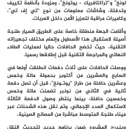
لونغ” و“تراكتافريك – يوتونغ”، ومزودة بأنظمة تكييف
وتدفئة، وشاشات معلومات من نوع “تي إف تي”،
وكاميرات مراقبة لتعزيز الأمن داخل العربات.
وأقامت الجهة منطقة خاصة على الطريق السيار طنجة
أصيلة لاستقبال هذا الأسطول وإتمام مختلف تجهيزاته
التقنية، حيث تخضع الحافلات حاليا لعمليات الطلاء
النهائي والمراجعة التقنية قبل إطلاقها رسميا.
ووصلت الحافلات على ثلاث دفعات انطلقت أولها في
السابع والعشرين من أكتوبر بحمولة مائة وخمس
وعشرين حافلة من طراز “يوتـونغ”، قبل أن تصل دفعة
ثانية في الثاني من نونبر تضمنت مائة وخمس
وخمسين حافلة، بينما ينتظر وصول الدفعة الثالثة
لاستكمال العدد الإجمالي. وتم نقل هذه الشحنات عبر
ميناء طنجة المتوسط مباشرة من المصانع الصينية.
ويندرج المشروع ضمن برنامج جديد لتحديث النقل