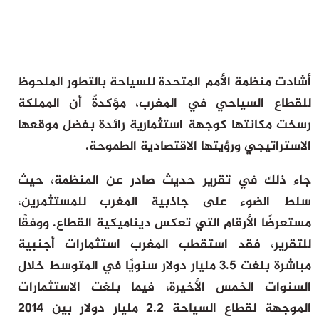
بيئة
ثقافة وفن
منوعات
أشادت منظمة الأمم المتحدة للسياحة بالتطور الملحوظ
أرشيف
للقطاع السياحي في المغرب، مؤكدةً أن المملكة
رسخت مكانتها كوجهة استثمارية رائدة بفضل موقعها
الاستراتيجي ورؤيتها الاقتصادية الطموحة.
جاء ذلك في تقرير حديث صادر عن المنظمة، حيث
سلط الضوء على جاذبية المغرب للمستثمرين،
مستعرضًا الأرقام التي تعكس ديناميكية القطاع. ووفقًا
للتقرير، فقد استقطب المغرب استثمارات أجنبية
مباشرة بلغت 3.5 مليار دولار سنويًا في المتوسط خلال
السنوات الخمس الأخيرة، فيما بلغت الاستثمارات
الموجهة لقطاع السياحة 2.2 مليار دولار بين 2014