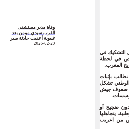
وفاة مدير مستشفى
القرب سيدي مومن بعد
غيبوبة أعقبت حادثة سير
2026-02-20
ل التشكيك في
خيص في لحظة
خ المغرب.
طالب بإثبات
 الوطني تشكل
 في صفوف جيش
مؤسسات.
“دون ضجيج أو
نية، يتجاهلها
يص من اعريب