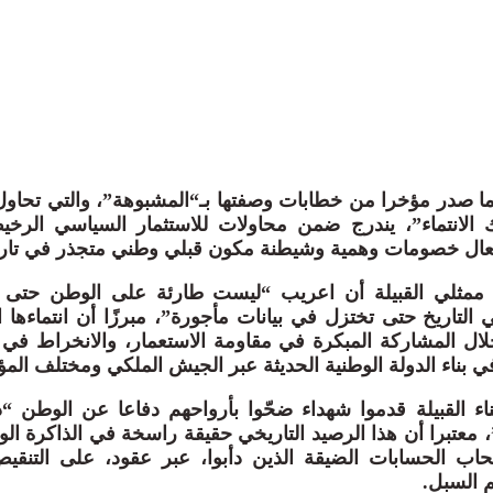
ما صدر مؤخرا من خطابات وصفتها بـ“المشبوهة”، والتي تحاو
 الانتماء”، يندرج ضمن محاولات للاستثمار السياسي الر
تعال خصومات وهمية وشيطنة مكون قبلي وطني متجذر في تاري
ممثلي القبيلة أن اعريب “ليست طارئة على الوطن حتى ت
ي التاريخ حتى تختزل في بيانات مأجورة”، مبرزًا أن انتماءها
خلال المشاركة المبكرة في مقاومة الاستعمار، والانخراط
في بناء الدولة الوطنية الحديثة عبر الجيش الملكي ومختلف ال
بناء القبيلة قدموا شهداء ضحّوا بأرواحهم دفاعا عن الوطن 
معتبرا أن هذا الرصيد التاريخي حقيقة راسخة في الذاكرة الوط
اب الحسابات الضيقة الذين دأبوا، عبر عقود، على التنق
م السبل.