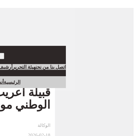
اتصل بنا
من نحن
هيئة التحرير
أرشيف
الرئيسية
أن
قبيلة اعري
الوطني موث
الوكالة
2026-02-18