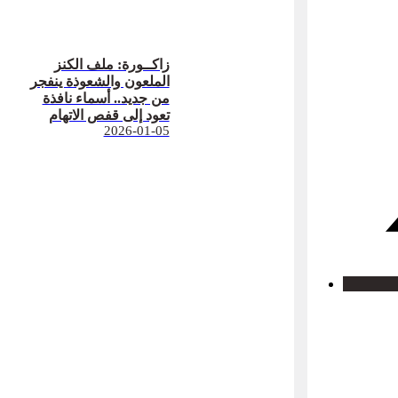
زاكــورة: ملف الكنز
الملعون والشعوذة ينفجر
من جديد.. أسماء نافذة
تعود إلى قفص الاتهام
2026-01-05