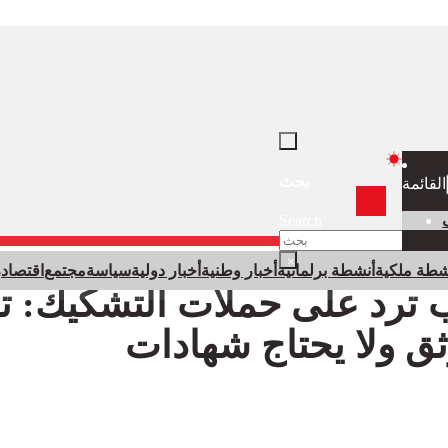
بحث
القائمة
Search
×
شطة ملكية
أنشطة برلمانية
أخبار وطنية
أخبار دولية
سياسة
مجتمع
اقتصاد
ر
ب ترد على حملات التشكيك: تا
ق ولا يحتاج شهادات