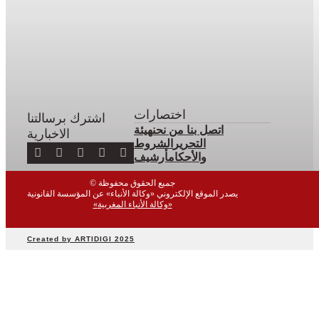
أنشطة
ملكية
أنشطة
برلمانية
أخبار
وطنية
أخبار
اختصارات
اشترك برسالتنا
دولية
اتصل بنا
من نحن
هيئة
الاخبارية
التحرير
الشروط
سياسة
والأحكام
أرشيف
مجتمع
اقتصاد
© جميع الحقوق محفوظة
يصدر الموقع الإلكتروني «وكالة الأنباء» عن المؤسسة القانونية
رياضة
«وكالة الأنباء المغربية»
صحة
بيئة
Created by ARTIDIGI 2025
ثقافة
وفن
منوعات
أرشيف