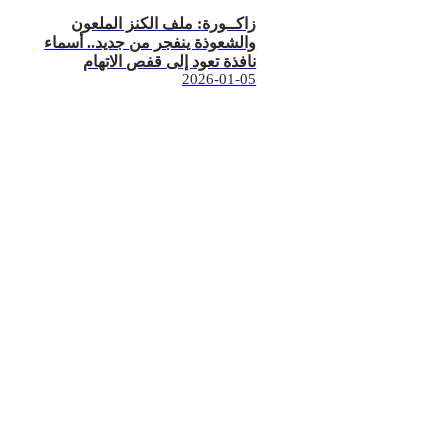
زاكــورة: ملف الكنز الملعون
والشعوذة ينفجر من جديد.. أسماء
نافذة تعود إلى قفص الاتهام
2026-01-05