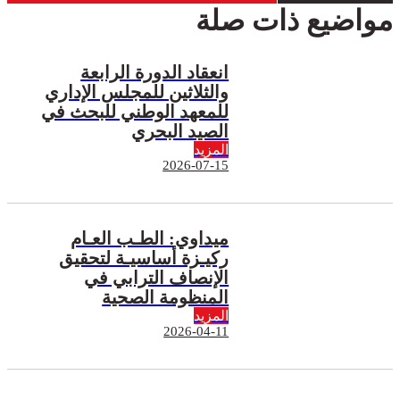
مواضيع ذات صلة
انعقاد الدورة الرابعة
والثلاثين للمجلس الإداري
للمعهد الوطني للبحث في
الصيد البحري
المزيد
2026-07-15
ميداوي: الطـب العـام
ركيـزة أساسيـة لتحقيق
الإنصاف الترابي في
المنظومة الصحية
المزيد
2026-04-11