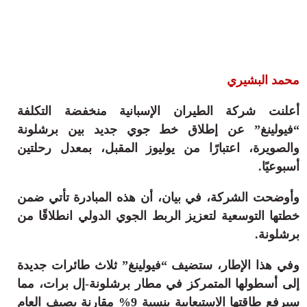
ثقافة وفن
منوعات
أرشيف
محمد البشيري
أعلنت شركة الطيران الإسبانية منخفضة التكلفة
“فيولينغ” عن إطلاق خط جوي جديد بين برشلونة
والصويرة، اعتبارًا من يوليوز المقبل، بمعدل رحلتين
أسبوعيًا.
وأوضحت الشركة، في بيان، أن هذه المبادرة تأتي ضمن
خطتها التوسعية لتعزيز الربط الجوي الدولي انطلاقًا من
برشلونة.
وفي هذا الإطار، ستضيف “فيولينغ” ثلاث طائرات جديدة
إلى أسطولها المتمركز في مطار برشلونة-إل برات، مما
سيرفع طاقتها الاستيعابية بنسبة 9% مقارنة بصيف العام