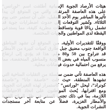
هيئات الأرصاد الجوية الإسبانية أطلقت اسم “لورانس”
على هذه العاصفة المرتقبة، والتي من المتوقع أن يبدأ
تأثيرها المباشر يوم الأحد المقبل، على أن تستمر حتى يوم
الثلاثاء. وتُشير التوقعات إلى حدوث اضطرابات جوية قد
تشمل رياحًا قوية وتساقطات مطرية كثيفة، مما يستدعي
اليقظة لدى المواطنين والجهات المختصة.
ووفقًا للتقديرات الأولية، من المتوقع أن تشهد المناطق
الواقعة جنوب مضيق جبل طارق كميات كبيرة من الأمطار
قد تتراوح بين 50 و80 ملم. هذا قد يؤدي إلى ارتفاع
منسوب المياه في بعض الأودية والمناطق المنخفضة، مما
يرفع من احتمالية حدوث فيضانات محلية.
هذه العاصفة تأتي ضمن سلسلة من التقلبات المناخية التي
تشهدها المنطقة، حيث تلت “عاصفة جانا” و”عاصفة
كونراد”، ليحل “لورانس” كاستمرار لهذه التغيرات الجوية.
ومع اقترابها، يُحث المواطنون على اتخاذ الاحتياطات
اللازمة، بما في ذلك تجنب السفر في ظل الرياح القوية
والأمطار الغزيرة، فضلاً عن متابعة آخر مستجدات
النشرات الجوية.