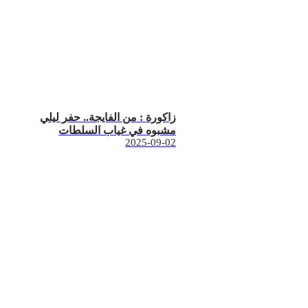
زاكورة : من الفايجة.. حفر ليلي
مشبوه في غياب السلطات
2025-09-02