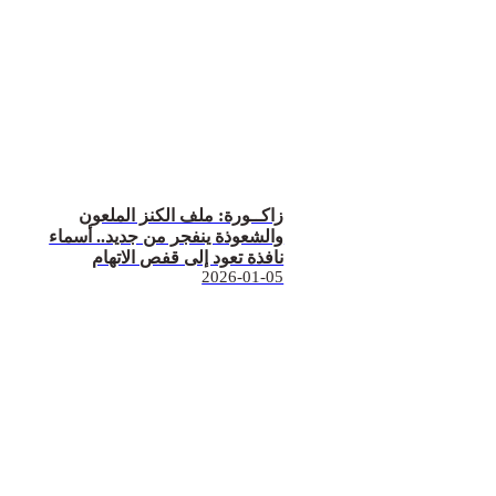
زاكــورة: ملف الكنز الملعون
والشعوذة ينفجر من جديد.. أسماء
نافذة تعود إلى قفص الاتهام
2026-01-05