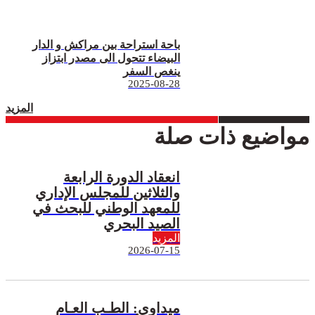
باحة استراحة بين مراكش و الدار
البيضاء تتحول الى مصدر ابتزاز
ينغص السفر
2025-08-28
المزيد
مواضيع ذات صلة
انعقاد الدورة الرابعة
والثلاثين للمجلس الإداري
للمعهد الوطني للبحث في
الصيد البحري
المزيد
2026-07-15
ميداوي: الطـب العـام