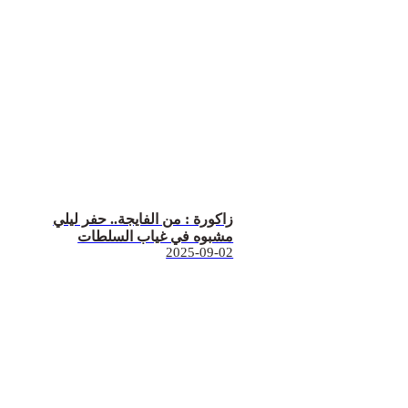
زاكورة : من الفايجة.. حفر ليلي
مشبوه في غياب السلطات
2025-09-02