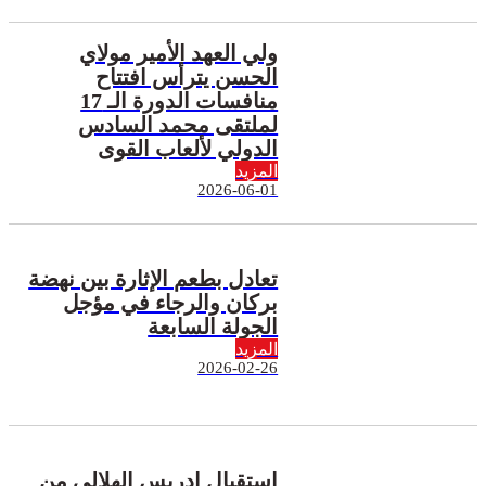
ولي العهد الأمير مولاي
الحسن يترأس افتتاح
منافسات الدورة الـ 17
لملتقى محمد السادس
الدولي لألعاب القوى
المزيد
2026-06-01
تعادل بطعم الإثارة بين نهضة
بركان والرجاء في مؤجل
الجولة السابعة
المزيد
2026-02-26
استقبال إدريس الهلالي من