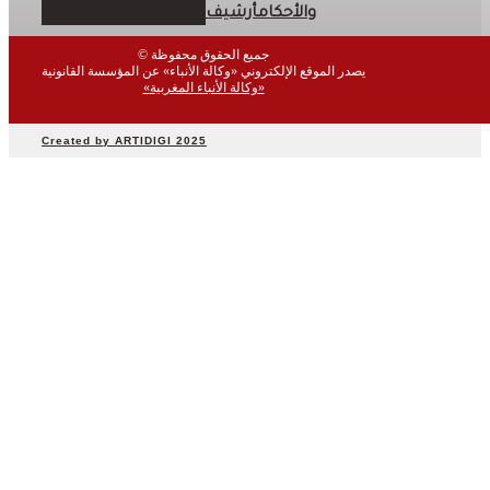
سياسة
والأحكام
أرشيف
مجتمع
اقتصاد
© جميع الحقوق محفوظة
يصدر الموقع الإلكتروني «وكالة الأنباء» عن المؤسسة القانونية
رياضة
«وكالة الأنباء المغربية»
صحة
بيئة
Created by ARTIDIGI 2025
ثقافة
وفن
منوعات
أرشيف