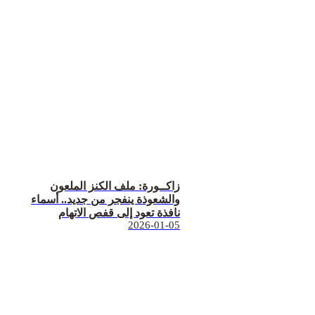
زاكــورة: ملف الكنز الملعون
والشعوذة ينفجر من جديد.. أسماء
نافذة تعود إلى قفص الاتهام
2026-01-05