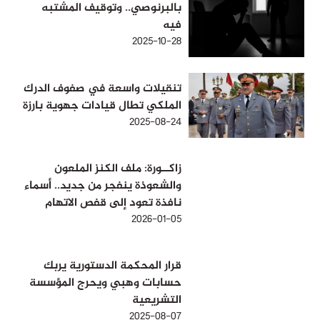
بالبرنوصي.. وتوقيف المشتبه
فيه
2025-10-28
تنقيلات واسعة في صفوف الدرك
الملكي تطال قيادات جهوية بارزة
2025-08-24
زاكــورة: ملف الكنز الملعون
والشعوذة ينفجر من جديد.. أسماء
نافذة تعود إلى قفص الاتهام
2026-01-05
قرار المحكمة الدستورية يربك
حسابات وهبي ويحرج المؤسسة
التشريعية
2025-08-07