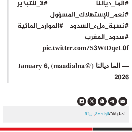
#الما_ديالنا
#لا_للتبذير
#نعم_للإستهلاك_المسؤول
#نسبة_ملء_السدود
#الموارد_المائية
#سدود_المغرب
pic.twitter.com/S3WtDqeL0f
— الما ديالنا (@maadialna)
January 6,
2026
تصنيفات
الواجهة
,
بيئة