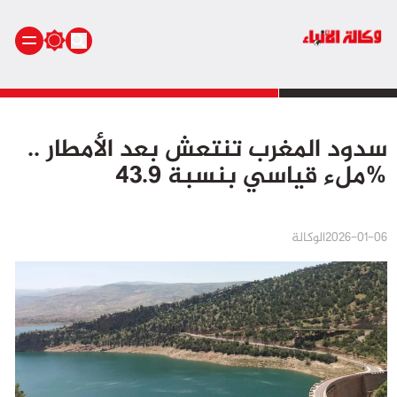
الرئيسية
سدود المغرب تنتعش بعد الأمطار ..
أنشطة ملكية
ملء قياسي بنسبة 43.9%
أنشطة برلمانية
أخبار وطنية
أخبار دولية
2026-01-06
الوكالة
سياسة
مجتمع
اقتصاد
رياضة
صحة
بيئة