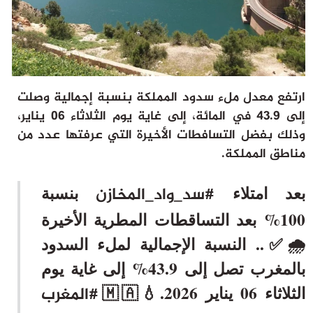
ثقافة وفن
منوعات
أرشيف
ارتفع معدل ملء سدود المملكة بنسبة إجمالية وصلت
إلى 43.9 في المائة، إلى غاية يوم الثلاثاء 06 يناير،
وذلك بفضل التسافطات الأخيرة التي عرفتها عدد من
مناطق المملكة.
بعد امتلاء
بنسبة
#سد_واد_المخازن
100% بعد التساقطات المطرية الأخيرة
🌧✅.. النسبة الإجمالية لملء السدود
بالمغرب تصل إلى 43.9% إلى غاية يوم
الثلاثاء 06 يناير 2026.💧🇲🇦
#المغرب