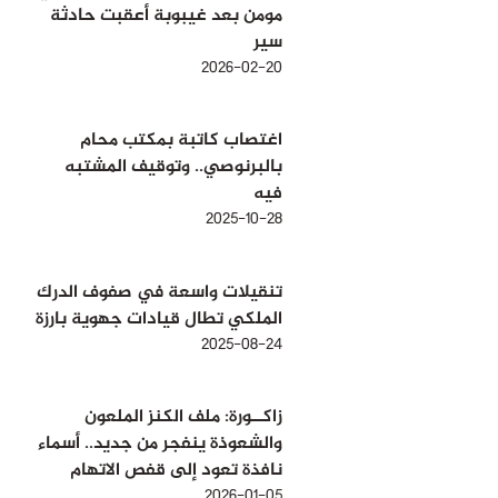
مومن بعد غيبوبة أعقبت حادثة
سير
2026-02-20
اغتصاب كاتبة بمكتب محام
بالبرنوصي.. وتوقيف المشتبه
فيه
2025-10-28
تنقيلات واسعة في صفوف الدرك
الملكي تطال قيادات جهوية بارزة
2025-08-24
زاكــورة: ملف الكنز الملعون
والشعوذة ينفجر من جديد.. أسماء
نافذة تعود إلى قفص الاتهام
2026-01-05