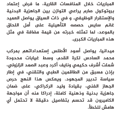
المباريات خلال المنافسات القارية، ما فرض إعتماد
بروتوكول صارم يراعي التوازن بين الجاهزية البدنية
والإستقرار الوظيفي. و في ذات السياق يواصل العميد
غانم سايس حصصه التأهيلية على أمل اللحاق
بالموعد، لما تمثله خبرته من قيمة مضافة في مثل
هذه المباريات الكبرى.
ميدانيا، يواصل أسود الأطلس إستعداداتهم بمركب
محمد السادس لكرة القدم، وسط غيابات محدودة
شملت أشرف حكيمي ونايف أكرد وعبد الصمد الزلزولي،
بإذن مسبق من الطاقمين الطبي والتقني، في إطار
سياسة تدبير المجهود. ويعكس هذا النهج حرص
الجهاز الفني، بقيادة وليد الركراكي، على ضمان
جاهزية بدنية وذهنية كاملة، إدراكا منه أن مواجهة
الكاميرون قد تحسم بتفاصيل دقيقة لا تحتمل أي
هامش للخطأ.