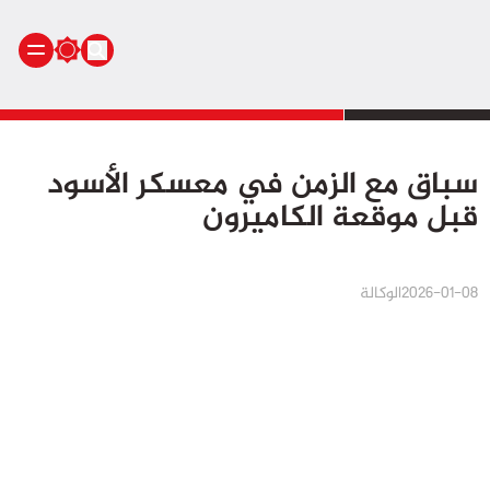
الرئيسية
سباق مع الزمن في معسكر الأسود
أنشطة ملكية
قبل موقعة الكاميرون
أنشطة برلمانية
أخبار وطنية
أخبار دولية
2026-01-08
الوكالة
سياسة
مجتمع
اقتصاد
رياضة
صحة
بيئة