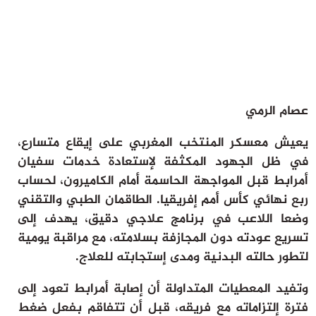
ثقافة وفن
منوعات
أرشيف
عصام الرمي
يعيش معسكر المنتخب المغربي على إيقاع متسارع،
في ظل الجهود المكثفة لإستعادة خدمات سفيان
أمرابط قبل المواجهة الحاسمة أمام الكاميرون، لحساب
ربع نهائي كأس أمم إفريقيا. الطاقمان الطبي والتقني
وضعا اللاعب في برنامج علاجي دقيق، يهدف إلى
تسريع عودته دون المجازفة بسلامته، مع مراقبة يومية
لتطور حالته البدنية ومدى إستجابته للعلاج.
وتفيد المعطيات المتداولة أن إصابة أمرابط تعود إلى
فترة إلتزاماته مع فريقه، قبل أن تتفاقم بفعل ضغط