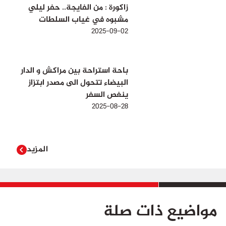
زاكورة : من الفايجة.. حفر ليلي
مشبوه في غياب السلطات
2025-09-02
باحة استراحة بين مراكش و الدار
البيضاء تتحول الى مصدر ابتزاز
ينغص السفر
2025-08-28
المزيد
مواضيع ذات صلة