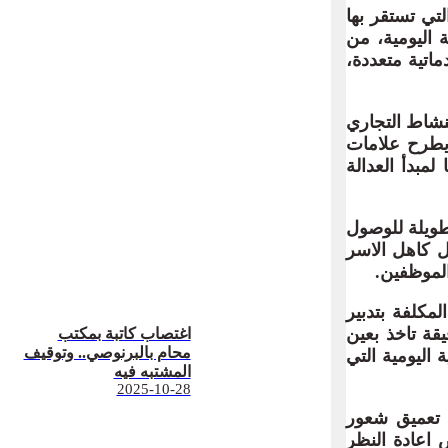
رات السكنية التي تستقر بها
 اليومية، من
اتية متعددة،
 وحجم النشاط التجاري
يطرح علامات
مبدأ العدالة
طويلة للوصول
ل كاهل الاسر
الموظفين.
ا الشركة المكلفة بتدبير
قة تاخذ بعين
اغتصاب كاتبة بمكتب
محام بالبرنوصي.. وتوقيف
 اليومية التي
المشتبه فيه
2025-10-28
 تعميق شعور
 اعادة النظر