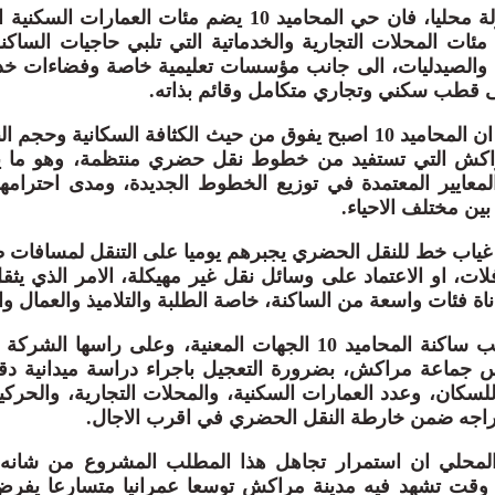
وحسب معطيات متداولة محليا، فان حي المحاميد 10 يضم مئات العما
مئات المحلات التجارية والخدماتية التي تلبي حاجيات الساكنة
 والصيدليات، الى جانب مؤسسات تعليمية خاصة وفضاءات خدم
ى قطب سكني وتجاري متكامل وقائم بذاته.
ويؤكد عدد من السكان ان المحاميد 10 اصبح يفوق من حيث الكثافة السكانية
مراكش التي تستفيد من خطوط نقل حضري منتظمة، وهو ما 
معايير المعتمدة في توزيع الخطوط الجديدة، ومدى احترامها ل
بين مختلف الاحياء.
ياب خط للنقل الحضري يجبرهم يوميا على التنقل لمسافات 
ت، او الاعتماد على وسائل نقل غير مهيكلة، الامر الذي يثق
ة فئات واسعة من الساكنة، خاصة الطلبة والتلاميذ والعمال و
وفي هذا السياق، تطالب ساكنة المحاميد 10 الجهات المعنية، وعلى راسه
جماعة مراكش، بضرورة التعجيل باجراء دراسة ميدانية دقي
 للسكان، وعدد العمارات السكنية، والمحلات التجارية، والحركية
ادراجه ضمن خارطة النقل الحضري في اقرب الاجال.
المحلي ان استمرار تجاهل هذا المطلب المشروع من شانه
 وقت تشهد فيه مدينة مراكش توسعا عمرانيا متسارعا يفرض