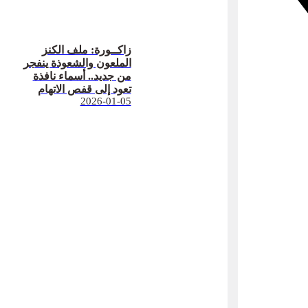
زاكــورة: ملف الكنز
الملعون والشعوذة ينفجر
من جديد.. أسماء نافذة
تعود إلى قفص الاتهام
2026-01-05