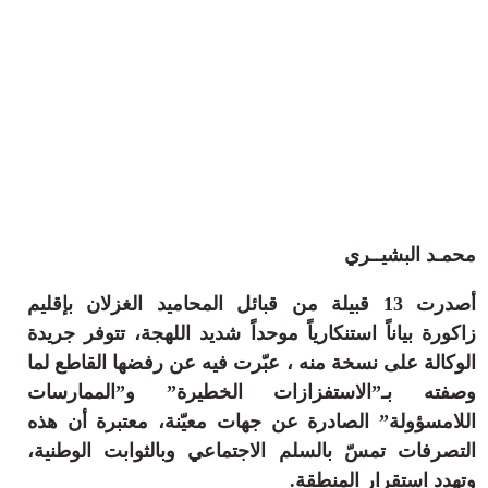
ثقافة وفن
منوعات
أرشيف
محمـد البشيــري
أصدرت 13 قبيلة من قبائل المحاميد الغزلان بإقليم
زاكورة بياناً استنكارياً موحداً شديد اللهجة، تتوفر جريدة
الوكالة على نسخة منه ، عبّرت فيه عن رفضها القاطع لما
وصفته بـ”الاستفزازات الخطيرة” و”الممارسات
اللامسؤولة” الصادرة عن جهات معيّنة، معتبرة أن هذه
التصرفات تمسّ بالسلم الاجتماعي وبالثوابت الوطنية،
وتهدد استقرار المنطقة.