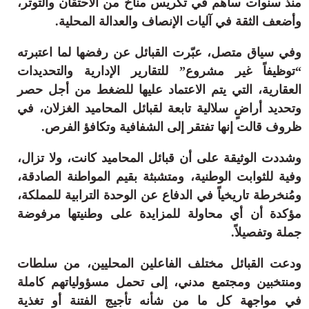
منذ سنوات ساهم في تكريس مناخ من الاحتقان والتوتر،
وأضعف الثقة في آليات الإنصاف والعدالة المحلية.
وفي سياق متصل، عبّرت القبائل عن رفضها لما اعتبرته
“توظيفاً غير مشروع” للتقارير الإدارية والتحديدات
العقارية، التي يتم الاعتماد عليها للضغط من أجل حصر
وتحديد أراضٍ سلالية تابعة لقبائل المحاميد الغزلان، في
ظروف قالت إنها تفتقر إلى الشفافية وتكافؤ الفرص.
وشددت الوثيقة على أن قبائل المحاميد كانت، ولا تزال،
وفية للثوابت الوطنية، ومتشبثة بقيم المواطنة الصادقة،
ومُنخرطة تاريخياً في الدفاع عن الوحدة الترابية للمملكة،
مؤكدة أن أي محاولة للمزايدة على وطنيتها مرفوضة
جملة وتفصيلاً.
ودعت القبائل مختلف الفاعلين المحليين، من سلطات
ومنتخبين ومجتمع مدني، إلى تحمل مسؤولياتهم كاملة
في مواجهة كل ما من شأنه تأجيج الفتنة أو تغذية