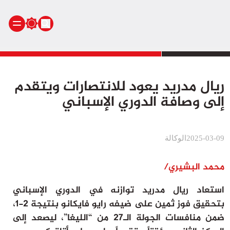
الرئيسية
ريال مدريد يعود للانتصارات ويتقدم
أنشطة ملكية
إلى وصافة الدوري الإسباني
أنشطة برلمانية
أخبار وطنية
أخبار دولية
2025-03-09
الوكالة
سياسة
مجتمع
محمد البشيري/
اقتصاد
استعاد ريال مدريد توازنه في الدوري الإسباني
رياضة
بتحقيق فوز ثمين على ضيفه رايو فايكانو بنتيجة 2-1،
صحة
ضمن منافسات الجولة الـ27 من “الليغا”، ليصعد إلى
بيئة