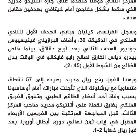
المركز الثاني مؤقتاً متقدماً على جاره أتلتيكو مدريد
ثقافة وفن
الذي سقط بشكل مفاجئ أمام خيتافي بهدفين مقابل
منوعات
هدف.
أرشيف
وسجل الفرنسي كيليان مبابي الهدف الأول للنادي
الملكي في الدقيقة 30، وأضاف البرازيلي فينيسيوس
جونيور الهدف الثاني بعد أربع دقائق، بينما قلص
بيدرو دياس الفارق لصالح رايو فايكانو في الوقت بدل
الضائع من الشوط الأول (45+2).
وبهذا الفوز، رفع ريال مدريد رصيده إلى 57 نقطة،
متساوياً مع برشلونة الذي تأجلت مباراته أمام أوساسونا
بسبب وفاة أحد أعضاء الطاقم الطبي. وتفوق الفريق
الملكي بفارق نقطة على أتلتيكو مدريد صاحب المركز
الثالث، قبل المواجهة المرتقبة بين الغريمين الأربعاء
المقبل في إياب ثمن نهائي دوري أبطال أوروبا، بعد
فوز ريال ذهاباً 2-1.