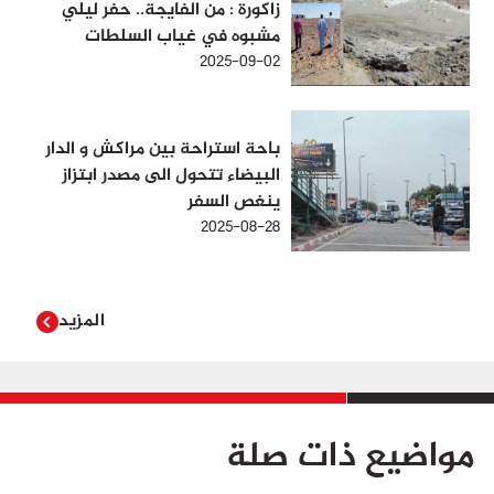
زاكورة : من الفايجة.. حفر ليلي
مشبوه في غياب السلطات
2025-09-02
باحة استراحة بين مراكش و الدار
البيضاء تتحول الى مصدر ابتزاز
ينغص السفر
2025-08-28
المزيد
مواضيع ذات صلة