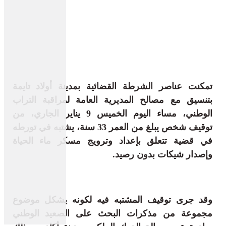
تمكنت عناصر الشرطة القضائية بمدينة أولاد تايمة
بتنسيق مع مصالح المديرية العامة لمراقبة التراب
الوطني، مساء اليوم الخميس 9 يناير الجاري، من
توقيف شخص يبلغ من العمر 33 سنة، يشتبه في تورطه
في قضية تتعلق بإعداد وترويج مسكر ماء الحياة
وإصدار شيكات بدون رصيد.
وقد جرى توقيف المشتبه فيه لكونه يشكل موضوع
مجموعة من مذكرات البحث على الصعيد الوطني