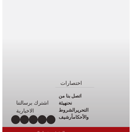
أنشطة
ملكية
أنشطة
برلمانية
أخبار
وطنية
أخبار
دولية
سياسة
مجتمع
اختصارات
اقتصاد
اتصل بنا
من
رياضة
اشترك برسالتنا
نحن
هيئة
صحة
التحرير
الشروط
الاخبارية
بيئة
والأحكام
أرشيف
ثقافة