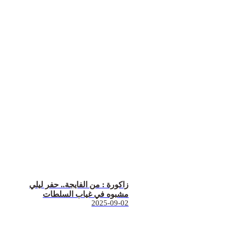
زاكورة : من الفايجة.. حفر ليلي
مشبوه في غياب السلطات
2025-09-02