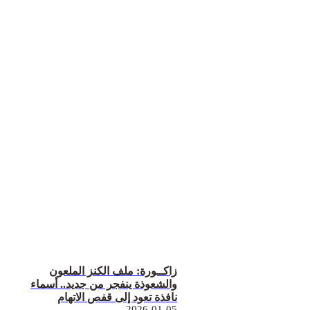
زاكــورة: ملف الكنز الملعون
والشعوذة ينفجر من جديد.. أسماء
نافذة تعود إلى قفص الاتهام
2026-01-05