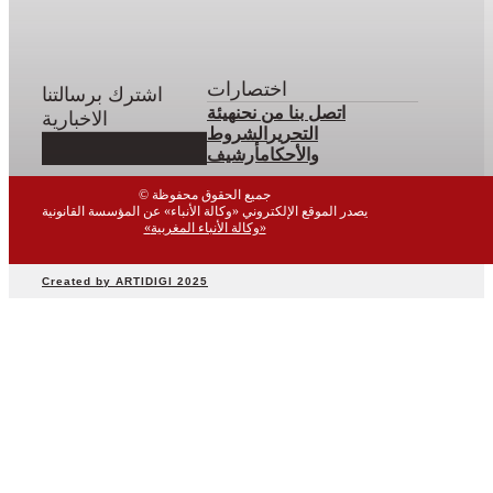
اختصارات
اشترك برسالتنا
اتصل بنا
من نحن
هيئة
الاخبارية
التحرير
الشروط
والأحكام
أرشيف
© جميع الحقوق محفوظة
يصدر الموقع الإلكتروني «وكالة الأنباء» عن المؤسسة القانونية
«وكالة الأنباء المغربية»
Created by ARTIDIGI 2025