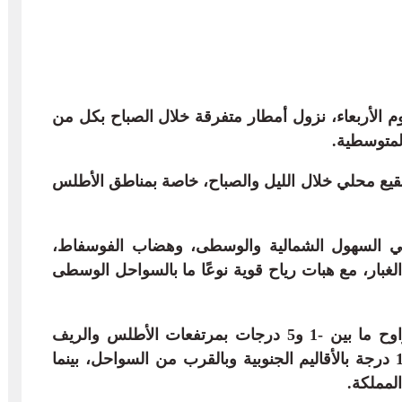
ليوم الأربعاء، نزول أمطار متفرقة خلال الصباح بكل من
لمتوسطية.
صقيع محلي خلال الليل والصباح، خاصة بمناطق الأطلس
في السهول الشمالية والوسطى، وهضاب الفوسفاط،
 الغبار، مع هبات رياح قوية نوعًا ما بالسواحل الوسطى
وبخصوص درجات الحرارة الدنيا، فستتراوح ما بين -1 و5 درجات بمرتفعات الأطلس والريف
والهضاب العليا الشرقية، وما بين 10 و14 درجة بالأقاليم الجنوبية وبالقرب من السواحل، بينما