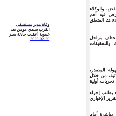
قض، والوكلاء
تعرض فيه أهم
المستجدات التشريعية التي جاء بها القانون رقم 03.23 المغير والمتمم للقانون رقم 22.01 المتعلق
وفاة مدير مستشفى
القرب سيدي مومن بعد
غيبوبة أعقبت حادثة سير
 مختلف مراحل
2026-02-20
ث والتحقيقات
هولة المصدر،
نون المسطرة الجنائية، من خلال
 تحريات أولية
 2025، حيث يتعين الاكتفاء بطلب إجراء
قرير الإخباري
 مباشرة أمام