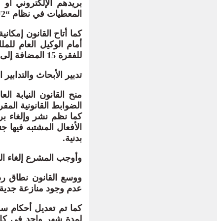
بريدهم الإلكتروني أو ع
المعطيات في نظام “SAJ2”.
كما أتاح القانون إمكان
أمام الوكيل العام للم
للفقرة 15 المضافة إلى المادة 40 والفقرة 8 المضافة إلى المادة 49.
تدبير الأبحاث والتدابير ا
منح القانون النيابة ال
الضوابط القانونية المقر
كما نظم نشر وإلغاء بر
الأفعال المشتبه فيها ج
بدنية.
وأوجب المشرع إلغاء الب
ووسع القانون نطاق رد 
عدم وجود منازعة جدية أ
كما تم تعديل أحكام سح