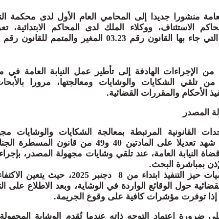
عامة منشورا جديدا إلى المحامي العام الأول لدى محكمة الن
اكم الاستئناف، ووكلاء الملك لدى المحاكم الابتدائية، 
من الإجراءات الهادفة إلى تأطير عمل النيابة العامة في
ا من تلقي الشكايات والوشايات ومعالجتها، مرورا بالأبحا
فيذ الأحكام والمقررات القضائية.
ة المصدر
دات القانونية المرتبطة بمعالجة الشكايات والوشايات مج
موضحا أن هذا الجانب شهد تعديلا على المادتين 40 و49 من قا
ضاة النيابة العامة، عند تلقي وشايات مجهولة المصدر، بإجراء
إذن بمباشرة البحث.
ومع دخول هذه المقتضيات حيز التنفيذ ابتداء من 8 دجنبر
ئية حول الوقائع الواردة في الوشاية، وبعد الاطلاع على الت
ذا توفرت مؤشرات كافية على وقوع الجريمة.
 ضرورة اعتماد التوجه ذاته عندما تُقدم الوشاية المجهولة