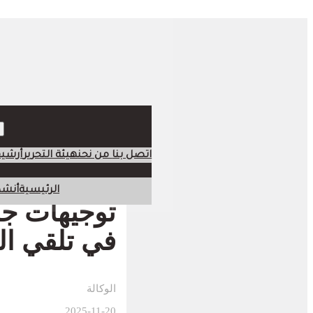
اتصل بنا
من نحن
هيئة التحرير
أرشي
الرئيسية
أنشط
توجيهات جدي
في تلقي ال
الوكالة
2025-11-20