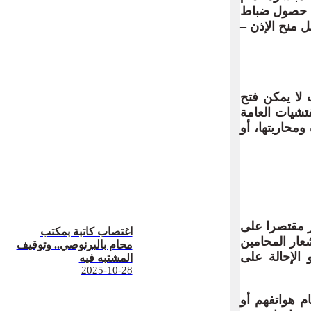
ة على ضرورة حصول ضباط
ل منح الإذن –
 لا يمكن فتح
تشيات العامة
ومحاربتها، أو
مر مقتصرا على
اغتصاب كاتبة بمكتب
عار المحامين
محام بالبرنوصي.. وتوقيف
ابعة أو الإحالة على
المشتبه فيه
2025-10-28
ام هواتفهم أو