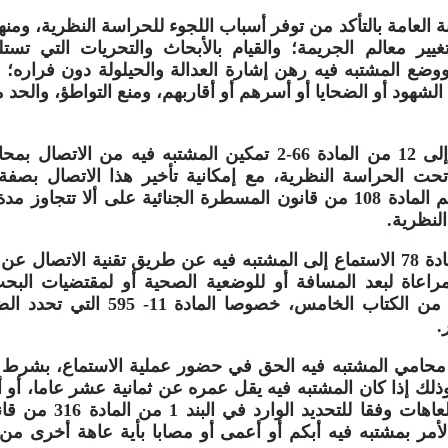
المادة 66-1 النيابة العامة بالتأكد من توفر أسباب اللجوء للحراسة النظرية، 
تغيير معالم الجريمة؛ والقيام بالأبحاث والتحريات التي تس
وضع المشتبه فيه رهن إشارة العدالة والحيلولة دون فراره؛ و
هود أو الضحايا أو أسرهم أو أقاربهم، ومنع التواطؤ، والحد
كما فرضت المواد 10 إلى 12 من المادة 66-2 تمكين المشتبه فيه من ال
حت الحراسة النظرية، مع إمكانية تأخير هذا الاتصال بصفة 
الجرائم الإرهابية وجرائم المادة 108 من قانون المسطرة الجنائية على ألا تت
النظرية.
أتاحت الفقرة 4 من المادة 78 الاستماع إلى المشتبه فيه عن طريق تقنية الاتصا
مراعاة لبعد المسافة أو للوضعية الصحية أو لمقتضيات البح
قواعد القسم الخامس من الكتاب الخامس، خصوصا 
.
ما منحت المادة 66-4 محامي المشتبه فيه الحق في حضور عملية الاستماع، 
 وذلك إذا كان المشتبه فيه يقل عمره عن ثمانية عشر عاما، أو أ
بمشتبه فيه من ذوي العاهات وفقا 
الأمر بمشتبه فيه أبكم أو أعمى أو مصابا بأية عاهة أخرى من 