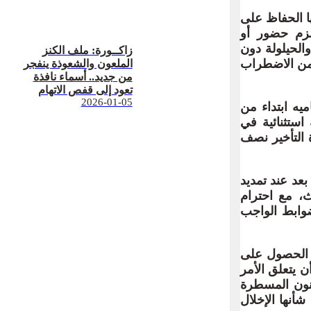
ومنها الحفاظ على
تلزم حضور أو
الحيلولة دون
زاكــورة: ملف الكنز
 من الاضطراب
الملعون والشعوذة ينفجر
من جديد.. أسماء نافذة
تعود إلى قفص الاتهام
2026-01-05
اتصال بمحاميه ابتداء من
استثنائية في
جاوز مدة التأخير نصف
ل عن بعد عند تمديد
ث، مع احترام
المادة 11- 595 التي تحدد الضوابط الواجب
بشرط الحصول على
ن يتعلق الأمر
للتحديد الوارد في البند 1 من المادة 316 من قانون المسطرة
شأنها الإخلال