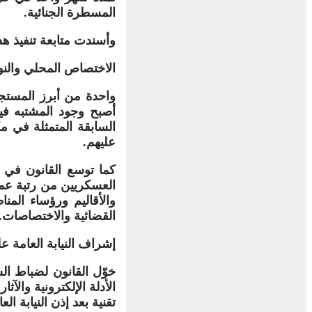
المسطرة الجنائية.
وأسندت متابعة تنفيذ هذه 
الاختصاص المحلي والن
واحدة من أبرز المستجدا
أصبح وجود المشتبه في
السابقة المتمثلة في م
عليهم.
كما توسع القانون في 
العسكريين من رتبة عمي
والأقاليم ورؤساء الم
القضائية والاختصاصات.
إشراف النيابة العامة 
خوّل القانون لضباط ال
الأدلة الإلكترونية والآ
تقنية بعد إذن النيابة العا