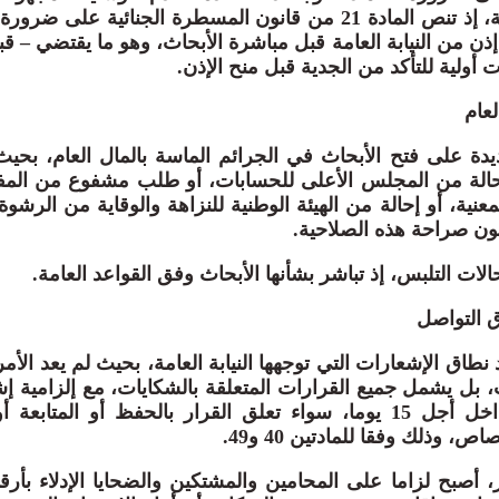
ضباط الشرطة القضائية، إذ تنص المادة 21 من قانون المسطرة الجنائي
ن من النيابة العامة قبل مباشرة الأبحاث، وهو ما يقتضي – قب
 أولية للتأكد من الجدية قبل منح الإذن.
لعام
دة على فتح الأبحاث في الجرائم الماسة بالمال العام، بحيث
 إحالة من المجلس الأعلى للحسابات، أو طلب مشفوع من المف
معنية، أو إحالة من الهيئة الوطنية للنزاهة والوقاية من الرشوة 
نون صراحة هذه الصلاحية.
الات التلبس، إذ تباشر بشأنها الأبحاث وفق القواعد العامة.
 التواصل
 نطاق الإشعارات التي توجهها النيابة العامة، بحيث لم يعد الأ
بل يشمل جميع القرارات المتعلقة بالشكايات، مع إلزامية إش
والمشتكين والضحايا داخل أجل 15 يوما، سواء تعلق القرار بالحفظ أو المت
ص، وذلك وفقا للمادتين 40 و49.
 أصبح لزاما على المحامين والمشتكين والضحايا الإدلاء بأرق