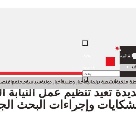
بحث
القائمة
Search
ف
×
ة ملكية
أنشطة برلمانية
أخبار وطنية
أخبار دولية
سياسة
مجتمع
اقتصا
دة تعيد تنظيم عمل النيابة ال
شكايات وإجراءات البحث الجن