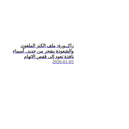
زاكــورة: ملف الكنز الملعون
والشعوذة ينفجر من جديد.. أسماء
نافذة تعود إلى قفص الاتهام
2026-01-05