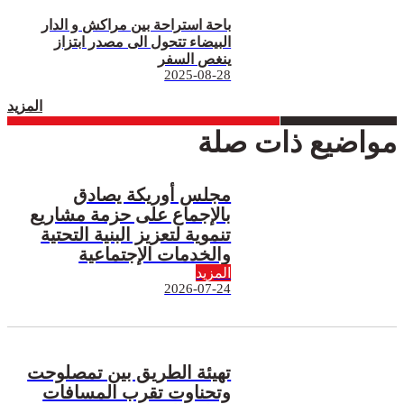
باحة استراحة بين مراكش و الدار
البيضاء تتحول الى مصدر ابتزاز
ينغص السفر
2025-08-28
المزيد
مواضيع ذات صلة
مجلس أوريكة يصادق
بالإجماع على حزمة مشاريع
تنموية لتعزيز البنية التحتية
والخدمات الإجتماعية
المزيد
2026-07-24
تهيئة الطريق بين تمصلوحت
وتحناوت تقرب المسافات