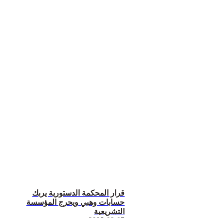
قرار المحكمة الدستورية يربك
حسابات وهبي ويحرج المؤسسة
التشريعية