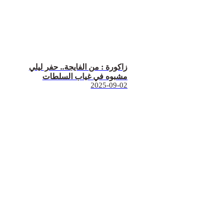
زاكورة : من الفايجة.. حفر ليلي
مشبوه في غياب السلطات
2025-09-02