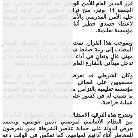
قرر المدير العام للأمن الوطني عبد اللطيف حموشي، يوم
الجمعة 14 نونبر، منح ترقية استثنائية في الرتبة لرئيس
خلية الأمن المدرسي بالأمن الإقليمي لآسفي، بعد تعرضه
لاعتداء جسدي خطير أثناء مباشرته لمهامه في محيط
مؤسسة تعليمية.
وبموجب هذا القرار، تمت ترقية مفتش الشرطة الممتاز
المصاب إلى رتبة ضابط شرطة، تقديرا لما أبداه من حس
مهني عالٍ وتفانٍ في أداء الواجب، واعترافا بتضحيته خلال
تدخل ميداني بالشارع العام انتهى بإصابته بجروح بليغة.
وكان الشرطي قد تعرض للرشق بالحجارة من قبل
محسوبين على فصائل مشجعين خلال تأمينه لمحيط
مؤسسة تعليمية بالتزامن مع مباراة رياضية شهدتها المدينة،
ما تسبب له في كسور على مستوى الوجه استدعت إجراء
عملية جراحية.
وتندرج هذه الترقية الاستثنائية في إطار مقتضيات المادة 29
من النظام الأساسي لموظفي الأمن الوطني، وتجسد
حرص الدولة على حماية عناصر الشرطة ممن يتعرضون
للمخاطر أثناء أدائهم لمهامهم. كما تعكس في الوقت ذاته