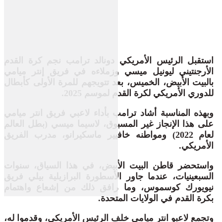
استقبل الرئيس الأمريكي دونالد ترامب نجم كرة القدم
الأرجنتيني ليونيل ميسي وزملاءه في فريق إنتر ميامي
بالبيت الأبيض، الخميس، بعد تتويجهم للمرة الأولى كأبطال
للدوري الأمريكي لكرة القدم لموسم 2025.
وبهذه المناسبة أشاد ترامب بأداء لاعبي فريق انتر ميامي
على هذا الإنجاز غير المسبوق، لاسيما ميسي (بطل العالم
لعام 2022) ومواطنه خافيير ماسكيرانو، مدرب الفريق
الأمريكي.
واستحضر قاطن البيت الأبيض، في هذا السياق، سنوات
السبعينيات، عندما جاور الأسطورة البرازيلية بيلي فريق
نيويورك كوسموس، وما رافق ذلك من إشعاع واهتمام
بكرة القدم في الولايات المتحدة.
وتجمع لاعبو انتر ميامي خلف الرئيس الأمريكي، وقدموا له،