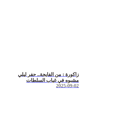
زاكورة : من الفايجة.. حفر ليلي
مشبوه في غياب السلطات
2025-09-02