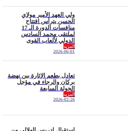
ولي العهد الأمير مولاي
الحسن يترأس افتتاح
منافسات الدورة الـ 17
لملتقى محمد السادس
الدولي لألعاب القوى
المزيد
2026-06-01
تعادل بطعم الإثارة بين نهضة
بركان والرجاء في مؤجل
الجولة السابعة
المزيد
2026-02-26
استقبال إدريس الهلالي من