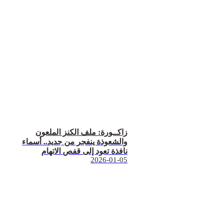
زاكــورة: ملف الكنز الملعون
والشعوذة ينفجر من جديد.. أسماء
نافذة تعود إلى قفص الاتهام
2026-01-05