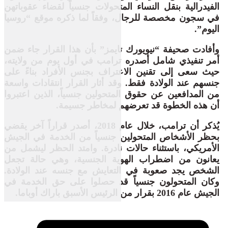
الفيدرالية بنقل النساء المتحولات جنسياً لقضاء عقوباتهن
في سجون مخصصة للرجال، وفقاً لما ذكره موقع “روسيا
اليوم”.
وأفادت صحيفة “نيويورك تايمز” بأن هذا القرار جاء ضمن
أمر تنفيذي شامل أصدره ترامب في أول يوم من ولايته،
حيث سعى إلى تقنين الاعتراف بجنس الأفراد بناءً على
جنسهم عند الولادة فقط. وقد أثار القرار انتقادات واسعة
من المدافعين عن حقوق المتحولين جنسياً، الذين اعتبروا
أن هذه الخطوة قد تعرضهم لمخاطر جسيمة.
يُذكر أن ترامب، خلال عام 2018، أصدر قراراً آخر يقضي
بحظر الأشخاص المتحولين جنسياً من الخدمة في الجيش
الأمريكي، باستثناء حالات نادرة. وامتد الحظر ليشمل من
يعانون من اضطراب الهوية الجنسية، وهي حالة تجعل
الشخص يجد صعوبة في التعايش مع جنسه عند الولادة.
وكان المتحولون جنسياً قد حصلوا على حق الخدمة في
الجيش عام 2016 بقرار من الرئيس الأسبق باراك أوباما.