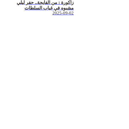
زاكورة : من الفايجة.. حفر ليلي
مشبوه في غياب السلطات
2025-09-02