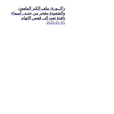
زاكــورة: ملف الكنز الملعون
والشعوذة ينفجر من جديد.. أسماء
نافذة تعود إلى قفص الاتهام
2026-01-05