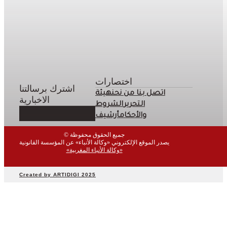
اختصارات
اشترك برسالتنا
اتصل بنا
من نحن
هيئة
الاخبارية
التحرير
الشروط
والأحكام
أرشيف
© جميع الحقوق محفوظة
يصدر الموقع الإلكتروني «وكالة الأنباء» عن المؤسسة القانونية
«وكالة الأنباء المغربية»
Created by ARTIDIGI 2025