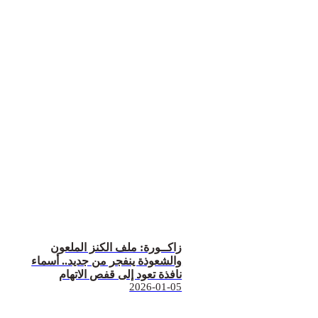
زاكــورة: ملف الكنز الملعون
والشعوذة ينفجر من جديد.. أسماء
نافذة تعود إلى قفص الاتهام
2026-01-05