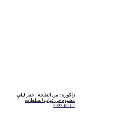
زاكورة : من الفايجة.. حفر ليلي
مشبوه في غياب السلطات
2025-09-02