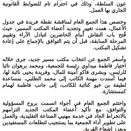
عون السلطة، وذلك في احترام تام للضوابط القانونية
الجاري بها العمل.
وخصص هذا الجمع العام لمناقشة نقطة فريدة في جدول
الأعمال، همت تغيير وتجديد أعضاء المكتب المسير، حيث
فُتح باب النقاش أمام الحاضرين لتبادل الآراء وتقييم
المرحلة السابقة، قبل أن يتم التوافق بالإجماع على إعادة
تشكيل المكتب.
وأسفر الجمع عن انتخاب مكتب مسير جديد، جرى خلاله
اختيار فاطمة ميداوي رئيسة للجمعية، ومحمد برهوان نائبا
للرئيس، وبشرى فاكو أمينة للمال، وفريدة يحيى نائبة لها،
فيما أسندت مهمة الكاتب إلى محمد الطلبي، بمساعدة
لطيفة بن خيو كنائبة للكاتب، إلى جانب فاطمة لهمام
كمستشارة.
واختتم الجمع العام في أجواء اتسمت بروح المسؤولية
والتوافق، مع تأكيد أعضاء المكتب الجديد التزامهم
بالانخراط الجاد في خدمة مهنيي الصناعة التقليدية، والعمل
على تطوير أداء الجمعية بما يستجيب لتطلعات المستفيدين
ويعزز إشعاع القرية.