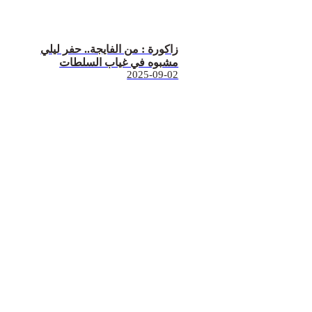
زاكورة : من الفايجة.. حفر ليلي
مشبوه في غياب السلطات
2025-09-02