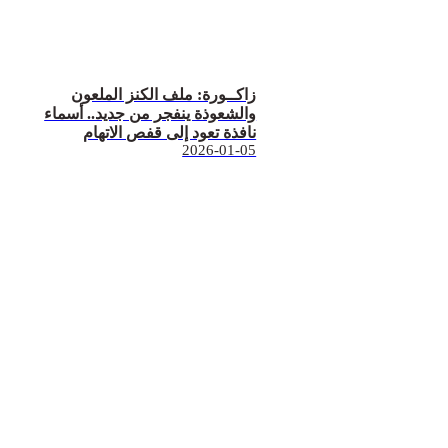
زاكــورة: ملف الكنز الملعون
والشعوذة ينفجر من جديد.. أسماء
نافذة تعود إلى قفص الاتهام
2026-01-05