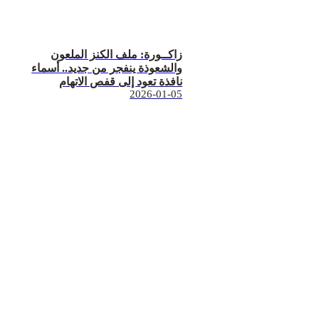
زاكــورة: ملف الكنز الملعون
والشعوذة ينفجر من جديد.. أسماء
نافذة تعود إلى قفص الاتهام
2026-01-05