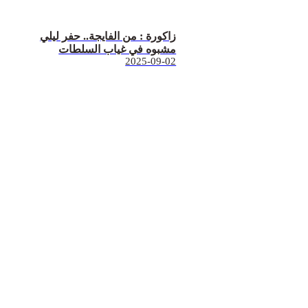
زاكورة : من الفايجة.. حفر ليلي
مشبوه في غياب السلطات
2025-09-02