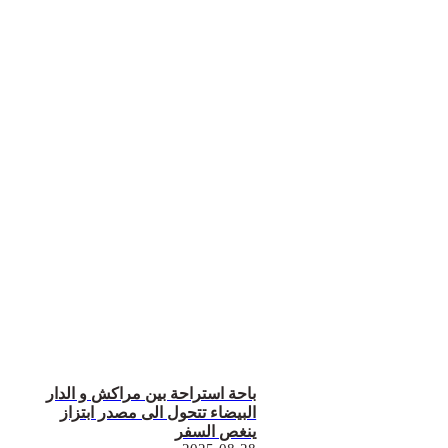
باحة استراحة بين مراكش و الدار
البيضاء تتحول الى مصدر ابتزاز
ينغص السفر