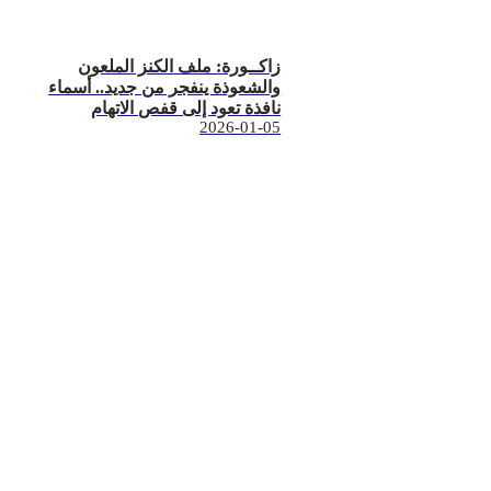
زاكــورة: ملف الكنز الملعون
والشعوذة ينفجر من جديد.. أسماء
نافذة تعود إلى قفص الاتهام
2026-01-05