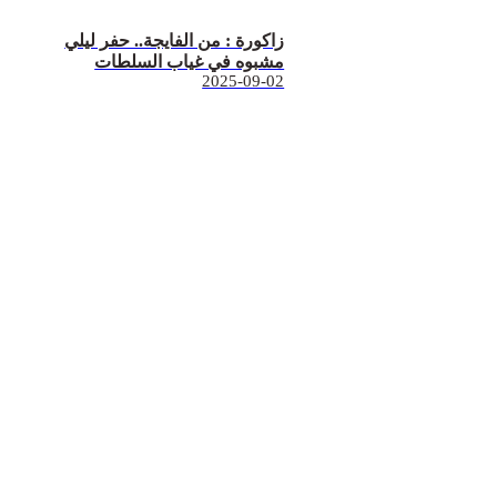
زاكورة : من الفايجة.. حفر ليلي
مشبوه في غياب السلطات
2025-09-02