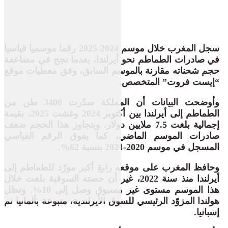
سجل المغرب خلال موسم 2024-2025 رقما موسميا قياسيا
في صادرات الطماطم نحو أيرلندا، بعدما نجح في مضاعفة
حجم شحناته مقارنة بالموسم السابق، وفق معطيات موقع
“إيست فروت” المتخصص.
وأوضحت البيانات أن المملكة صدّرت 3400 طن من
الطماطم إلى أيرلندا بين أكتوبر 2024 وغشت 2025، بقيمة
إجمالية بلغت 7.5 ملايين دولار. ويتجاوز هذا الحجم ضعف
صادرات الموسم الماضي، كما يفوق الرقم القياسي
المسجل في موسم 2020-2021 بنسبة 62%.
وحافظ المغرب على موقعه رابعَ أكبر مورّد للطماطم إلى
أيرلندا منذ سنة 2022، غير أن حصته السوقية بلغت خلال
هذا الموسم مستوى غير مسبوق وصل إلى 10%. وتظل
هولندا المزوّد الرئيسي للسوق الأيرلندية، متبوعة بألمانيا ثم
إسبانيا.