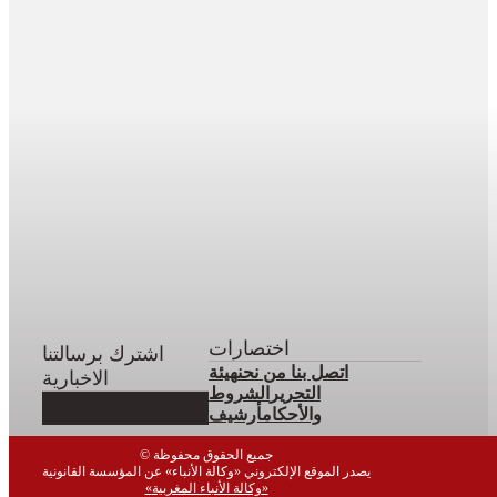
اختصارات
اشترك برسالتنا
اتصل بنا
من نحن
هيئة
الاخبارية
التحرير
الشروط
والأحكام
أرشيف
© جميع الحقوق محفوظة
يصدر الموقع الإلكتروني «وكالة الأنباء» عن المؤسسة القانونية
«وكالة الأنباء المغربية»