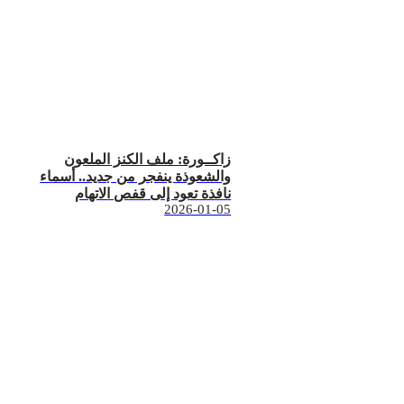
زاكــورة: ملف الكنز الملعون
والشعوذة ينفجر من جديد.. أسماء
نافذة تعود إلى قفص الاتهام
2026-01-05