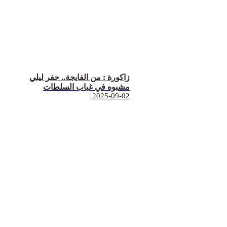
زاكورة : من الفايجة.. حفر ليلي
مشبوه في غياب السلطات
2025-09-02