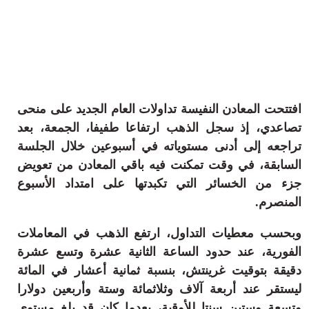
ثقافة وفن
منوعات
أرشيف
افتتحت المعادن النفيسة تداولات العام الجديد على منحى
تصاعدي، إذ سجل الذهب ارتفاعا طفيفا، الجمعة، بعد
تراجعه إلى أدنى مستوياته في أسبوعين خلال الجلسة
السابقة، في وقت تمكنت فيه باقي المعادن من تعويض
جزء من الخسائر التي تكبدتها على امتداد الأسبوع
المنصرم.
وبحسب معطيات التداول، ارتفع الذهب في المعاملات
الفورية، عند حدود الساعة الثانية عشرة وتسع عشرة
دقيقة بتوقيت غرينتش، بنسبة ثمانية أعشار في المائة
ليستقر عند أربعة آلاف وثلاثمائة وستة وأربعين دولارا
وتسعة وستين سنتا للأوقية، بعدما كان قد بلغ مستوى