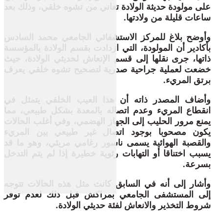
على مولودة حديثة الولادة تعاني من تشوه خلقي، وذلك بعد
ساعات قليلة من ولادتها.
وأوضح بلاغ للمركز الاستشفائي الجامعي محمد السادس
بأكادير أن المولودة، التي ازدادت بقسم الولادة بالمؤسسة
ذاتها، جرى نقلها إلى قسم الإنعاش لحديثي الولادة، حيث
خضعت لعملية جراحية صدرية لتصحيح تشوه خلقي يعرف
برتق المريء.
وأضاف المصدر ذاته أن هذا العيب الخلقي يتمثل في
انقطاع المريء وعدم اتصاله بالمعدة بشكل طبيعي، مما
يمنع مرور الحليب إلى الجهاز الهضمي، وفي أغلب الحالات
يكون مصحوبا بوجود اتصال غير طبيعي بين المريء
والقصبة الهوائية يسمى ناسور رغامي مريئي، وهو ما قد
يسبب اختناقا أو التهابات رئوية خطيرة إذا لم يتم التدخل
بسرعة.
وأشار إلى أنه في السابق كانت مثل هذه الحالات تتوجه
إلى المستشفى الجامعي بمراكش قبل ذلك لعدم توفر
شروط التخذير والانعاش لفئة حديثي الولادة.