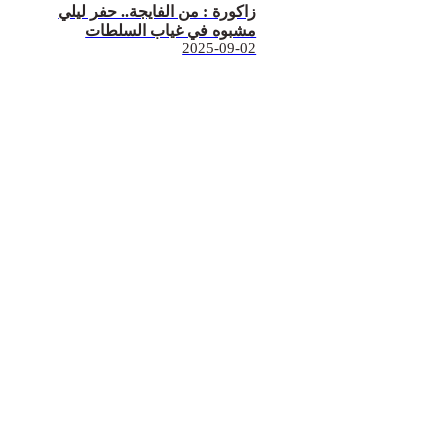
زاكورة : من الفايجة.. حفر ليلي
مشبوه في غياب السلطات
2025-09-02