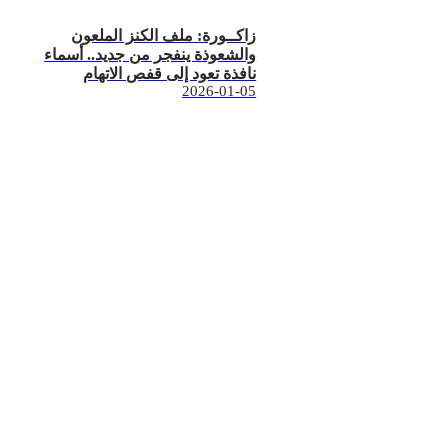
زاكــورة: ملف الكنز الملعون
والشعوذة ينفجر من جديد.. أسماء
نافذة تعود إلى قفص الاتهام
2026-01-05