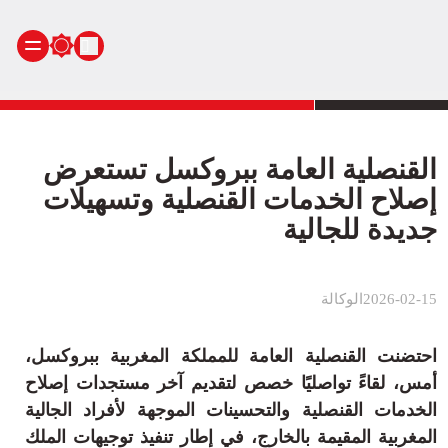
الرئيسية
أنشطة ملكية
القنصلية العامة ببروكسل تستعرض
أنشطة برلمانية
إصلاح الخدمات القنصلية وتسهيلات
أخبار وطنية
جديدة للجالية
أخبار دولية
سياسة
2026-02-15
الوكالة
مجتمع
اقتصاد
احتضنت القنصلية العامة للمملكة المغربية ببروكسل،
رياضة
أمس، لقاءً تواصليًا خصص لتقديم آخر مستجدات إصلاح
صحة
الخدمات القنصلية والتحسينات الموجهة لأفراد الجالية
بيئة
المغربية المقيمة بالخارج، في إطار تنفيذ توجيهات الملك