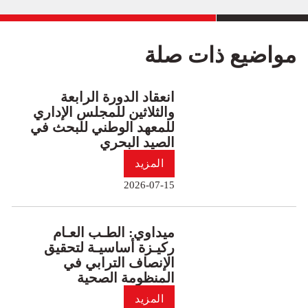
مواضيع ذات صلة
انعقاد الدورة الرابعة
والثلاثين للمجلس الإداري
للمعهد الوطني للبحث في
الصيد البحري
المزيد
2026-07-15
ميداوي: الطـب العـام
ركيـزة أساسيـة لتحقيق
الإنصاف الترابي في
المنظومة الصحية
المزيد