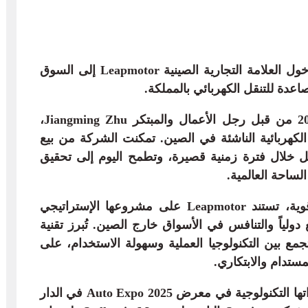
شركة “ستيلانتيس المغرب” تعلن عن دخول العلامة التجارية الصينية Leapmotor إلى السوق
عدة للتنقل الكهربائي بالمملكة.
Leapmotor، التي تأسست في عام 2015 من قبل رجل الأعمال والمبتكر Jiangming Zhu،
لكهربائية الناشئة في الصين. تمكنت الشركة من بيع
ة بالكامل خلال فترة زمنية قصيرة، وتطمح اليوم إلى تحقيق
باستنادها إلى شبكة توزيع وبنية تحتية قوية، تستند Leapmotor على مشروعها الإستراتيجي
مجموعة Stellantis للتوسع دولياً والتنافس في الأسواق خارج الصين. تُبرز تقنية
تقدمها Leapmotor، التي تجمع بين التكنولوجيا العملية وسهولة الاستخدام، على
المستدام والابتكاري.
سيتم عرض سيارات Leapmotor وابتكاراتها التكنولوجية في معرض Auto Expo 2025 في الدار