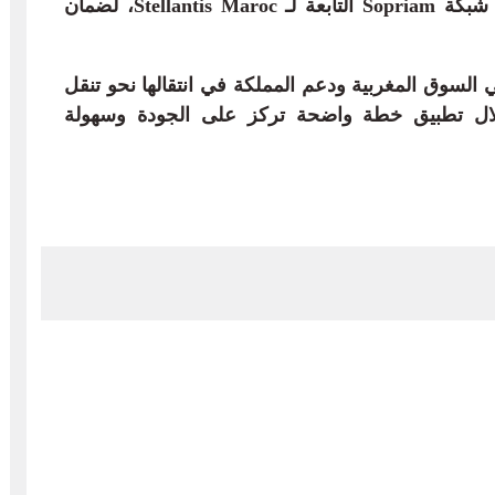
البيضاء، بينما سيتم توزيع السيارات عبر شبكة Sopriam التابعة لـ Stellantis Maroc، لضمان
حضورها في السوق المغربية ودعم المملكة في انتقالها نحو تنقل
لال تطبيق خطة واضحة تركز على الجودة وسهولة