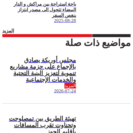
باحة استراحة بين مراكش و الدار
البيضاء تتحول الى مصدر ابتزاز
ينغص السفر
2025-08-28
المزيد
مواضيع ذات صلة
مجلس أوريكة يصادق
بالإجماع على حزمة مشاريع
تنموية لتعزيز البنية التحتية
والخدمات الإجتماعية
المزيد
2026-07-24
تهيئة الطريق بين تمصلوحت
وتحناوت تقرب المسافات
بإقليم الحوز