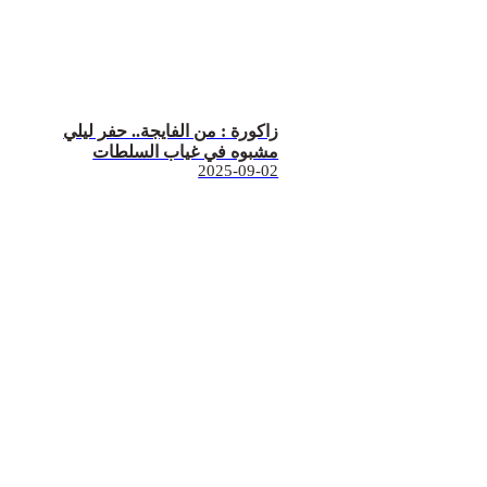
زاكورة : من الفايجة.. حفر ليلي
مشبوه في غياب السلطات
2025-09-02