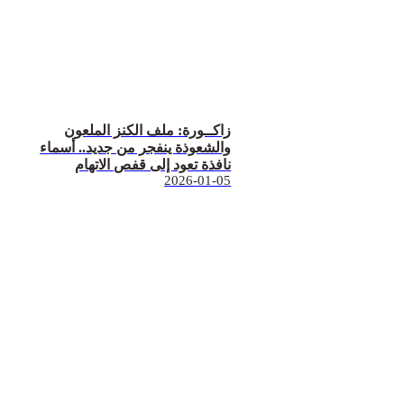
زاكــورة: ملف الكنز الملعون
والشعوذة ينفجر من جديد.. أسماء
نافذة تعود إلى قفص الاتهام
2026-01-05