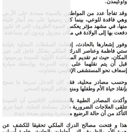
وأوكيمدن.
وقد تفاجأ عدد من المواطنين بالسيدة ممددة على الأرض
وهي فاقدة للوعي، بينما كان رضيعها على بعد أمتار قليلة
منها، في مشهد مؤثر يعكس قسوة الظروف التي قد تكون
دفعت بها إلى الولادة في مكان معزول وبدون أي مساعدة.
وفور إشعارها بالحادث، إنتقلت السلطات المحلية بقيادة
ستي فاظمة وعناصر الدرك الملكي بشكل عاجل إلى عين
المكان، حيث تم تقديم المساعدة الأولية للسيدة ورضيعها،
قبل أن يتم نقلهما على وجه السرعة بواسطة سيارة
إسعاف نحو المستشفى الإقليمي بتحناوت.
وحسب مصادر محلية، فقد كان التدخل سريعا ما سمح
بإنقاذ حياة الأم وطفلها ومنع تفاقم الوضع الصحي.
وأكدت المصادر الطبية بالمستشفى الإقليمي أن السيدة
تتلقى العلاجات الضرورية داخل مصلحة العناية، فيما جرى
التأكد من أن حالة الرضيع مستقرة ويتمتع بصحة جيدة.
هذا و فتحت مصالح الدرك الملكي تحقيقا للكشف عن
هوية الأم والظروف التي أحاطت بالحادث، خاصة أسباب